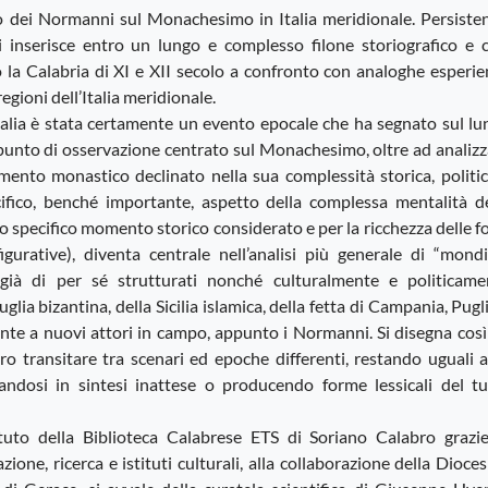
o dei Normanni sul Monachesimo in Italia meridionale. Persisten
i inserisce entro un lungo e complesso filone storiografico e c
to la Calabria di XI e XII secolo a confronto con analoghe esperi
egioni dell’Italia meridionale.
alia è stata certamente un evento epocale che ha segnato sul lu
 Il punto di osservazione centrato sul Monachesimo, oltre ad analiz
ento monastico declinato nella sua complessità storica, politic
cifico, benché importante, aspetto della complessa mentalità de
llo specifico momento storico considerato e per la ricchezza delle f
igurative), diventa centrale nell’analisi più generale di “mondi
ali già di per sé strutturati nonché culturalmente e politicame
uglia bizantina, della Sicilia islamica, della fetta di Campania, Pugl
onte a nuovi attori in campo, appunto i Normanni. Si disegna cos
oro transitare tra scenari ed epoche differenti, restando uguali 
tandosi in sintesi inattese o producendo forme lessicali del tu
tituto della Biblioteca Calabrese ETS di Soriano Calabro grazie
one, ricerca e istituti culturali, alla collaborazione della Dioces