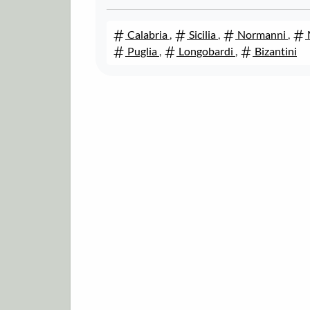
Calabria
,
Sicilia
,
Normanni
,
Puglia
,
Longobardi
,
Bizantini