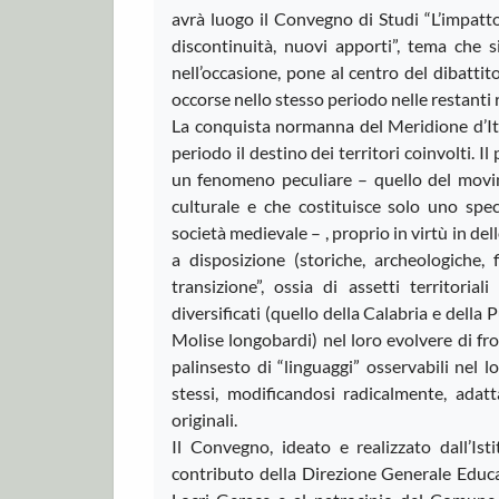
avrà luogo il Convegno di Studi “L’impatt
discontinuità, nuovi apporti”, tema che s
nell’occasione, pone al centro del dibatti
occorse nello stesso periodo nelle restanti r
La conquista normanna del Meridione d’It
periodo il destino dei territori coinvolti.
un fenomeno peculiare – quello del movim
culturale e che costituisce solo uno spe
società medievale – , proprio in virtù in de
a disposizione (storiche, archeologiche, f
transizione”, ossia di assetti territori
diversificati (quello della Calabria e della P
Molise longobardi) nel loro evolvere di fr
palinsesto di “linguaggi” osservabili nel l
stessi, modificandosi radicalmente, adat
originali.
Il Convegno, ideato e realizzato dall’Is
contributo della Direzione Generale Educazi