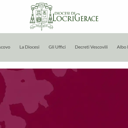
escovo
La Diocesi
Gli Uffici
Decreti Vescovili
Albo 