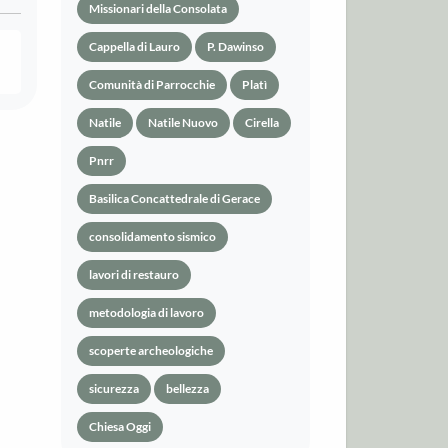
Missionari della Consolata
Cappella di Lauro
P. Dawinso
Comunità di Parrocchie
Platì
Natile
Natile Nuovo
Cirella
Pnrr
Basilica Concattedrale di Gerace
consolidamento sismico
lavori di restauro
metodologia di lavoro
scoperte archeologiche
sicurezza
bellezza
Chiesa Oggi