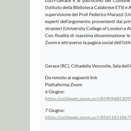
Locri-Gerace e al patrocinio del Comune d
(Istituto della Biblioteca Calabrese ETS) e A
supervisione del Prof. Federico Marazzi (Un
esperti dell’argomento provenienti dai princ
stranieri (University College of London e A
Con finalità di massima disseminazione le
Zoom e attraverso la pagina social dell’Isti
Gerace (RC), Cittadella Vescovile, Sala del
Da remoto ai seguenti link
Piattaforma Zoom
6 Giugno:
https://us06web.zoom.us/j/85909485
7 Giugno:
https://us06web.zoom.us/j/856518318