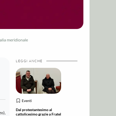
alia meridionale
LEGGI ANCHE
Eventi
Dal protestantesimo al
zo),
cattolicesimo grazie a Fratel