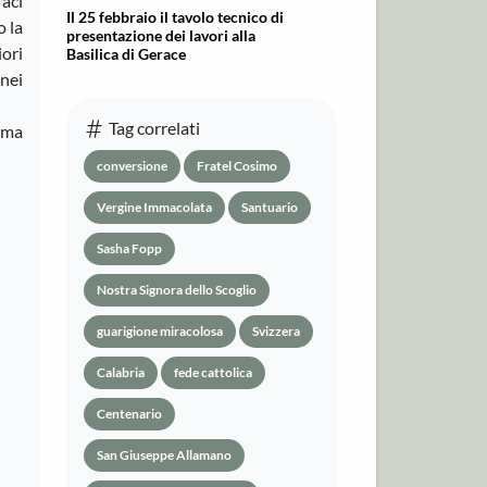
aci
Il 25 febbraio il tavolo tecnico di
o la
presentazione dei lavori alla
iori
Basilica di Gerace
enei
Tag correlati
rma
conversione
Fratel Cosimo
Vergine Immacolata
Santuario
Sasha Fopp
Nostra Signora dello Scoglio
guarigione miracolosa
Svizzera
Calabria
fede cattolica
Centenario
San Giuseppe Allamano