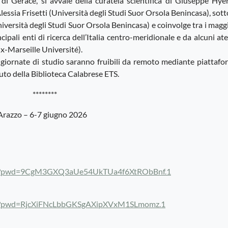
i Gerace, si avvale della curatela scientifica di Giuseppe Hyer
lessia Frisetti (Università degli Studi Suor Orsola Benincasa), sott
iversità degli Studi Suor Orsola Benincasa) e coinvolge tra i magg
ipali enti di ricerca dell’Italia centro-meridionale e da alcuni at
ix-Marseille Université).
 giornate di studio saranno fruibili da remoto mediante piattafo
tuto della Biblioteca Calabrese ETS.
********
l’Arazzo – 6-7 giugno 2026
309?pwd=9CgM3GXQ3aUe54UkTUa4f6XtRObBnf.1
67?pwd=RjcXiFNcLbbGKSgAXipXVxM1SLmomz.1