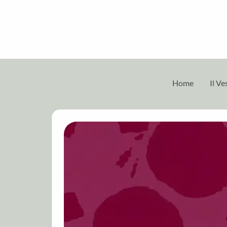
Home
Il V