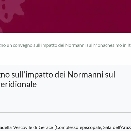
iugno un convegno sull’impatto dei Normanni sul Monachesimo in It
gno sull’impatto dei Normanni sul
eridionale
ttadella Vescovile di Gerace (Complesso episcopale, Sala dell’Araz