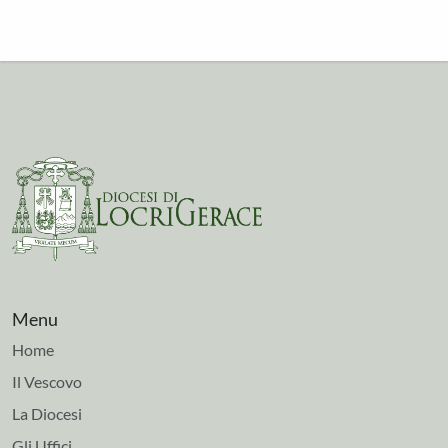
Menu
Home
Il Vescovo
La Diocesi
Gli Uffici