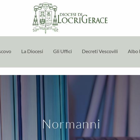
escovo
La Diocesi
Gli Uffici
Decreti Vescovili
Albo 
Normanni