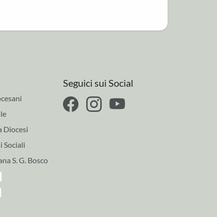
Seguici sui Social
cesani
le
a Diocesi
 Sociali
ana S. G. Bosco