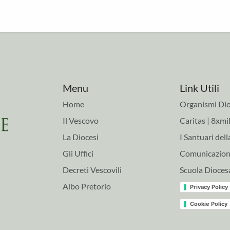
Menu
Link Utili
Home
Organismi Dio
Il Vescovo
Caritas | 8xmil
La Diocesi
I Santuari dell
Gli Uffici
Comunicazioni
Decreti Vescovili
Scuola Dioces
Albo Pretorio
Privacy Policy
Cookie Policy