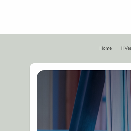
Home
Il V