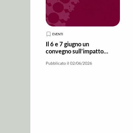
EVENTI
Il 6 e 7 giugno un
convegno sull’impatto
dei Normanni sul
Pubblicato il 02/06/2026
Monachesimo in Italia
meridionale