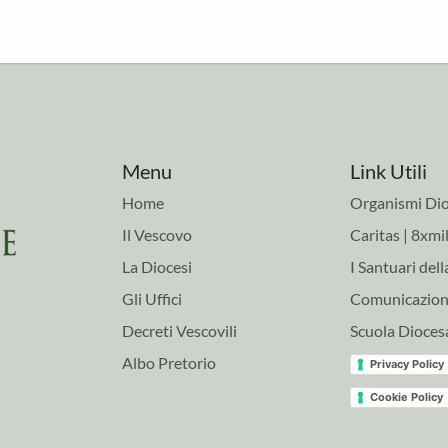
Menu
Link Utili
Home
Organismi Dio
Il Vescovo
Caritas | 8xmil
La Diocesi
I Santuari dell
Gli Uffici
Comunicazioni
Decreti Vescovili
Scuola Dioces
Albo Pretorio
Privacy Policy
Cookie Policy