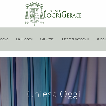
escovo
La Diocesi
Gli Uffici
Decreti Vescovili
Albo 
Chiesa Oggi