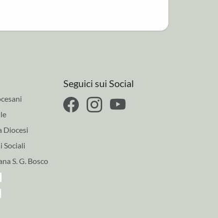
Seguici sui Social
cesani
le
a Diocesi
 Sociali
ana S. G. Bosco