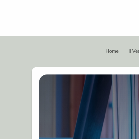
Home
Il V