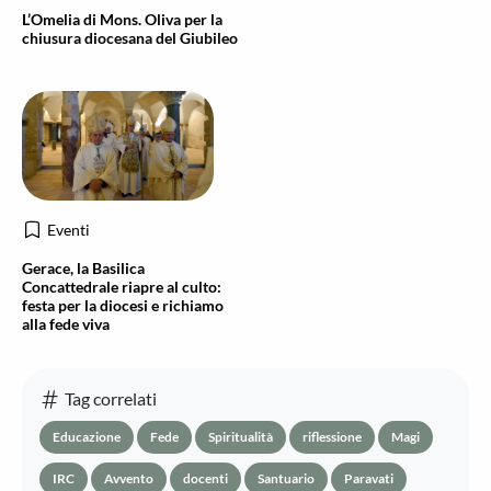
L’Omelia di Mons. Oliva per la
chiusura diocesana del Giubileo
Eventi
Gerace, la Basilica
Concattedrale riapre al culto:
festa per la diocesi e richiamo
alla fede viva
Tag correlati
Educazione
Fede
Spiritualità
riflessione
Magi
IRC
Avvento
docenti
Santuario
Paravati