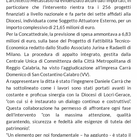
L’architetto Metastasio ha evidenziato alcuni dati importati, in
particolare che l’intervento rientra tra i 256 progetti
finanziati a livello nazionale e fa parte dei sette affidati alla
Diocesi, individuata come Soggetto Attuatore Esterno, per un
importo complessivo di 21,65 milioni di euro.
Per la Concattedrale, la previsione di spesa ammontava a 6,83
milioni di euro, sulla base del Progetto di Fattibilità Tecnico-
Economica redatto dallo Studio Associato Jurina e Radaelli di
Milano. La procedura di appalto integrato, gestita dalla
Centrale Unica di Committenza della Città Metropolitana di
Reggio Calabria, ha visto l’aggiudicazione all’impresa Carrà
Domenico di San Costantino Calabro (VV).
A rappresentare la ditta è stato l’ingegnere Daniele Carrà che
ha sottolineato come i lavori sono stati portati avanti in
costante e proficua sinergia con la Diocesi di Locri-Gerace,
“con cui si è instaurato un dialogo continuo e costruttivo”.
Questa collaborazione ha permesso di affrontare ogni fase
dell'intervento “con la massima attenzione, qualità
garantendo, sicurezza e fedeltà alle esigenze di tutela del
patrimonio”.
“Un elemento per noi fondamentale – ha aggiunto - è stato il