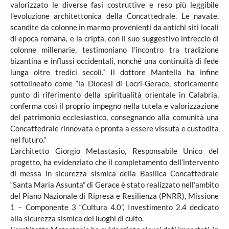
valorizzato le diverse fasi costruttive e reso più leggibile
l’evoluzione architettonica della Concattedrale. Le navate,
scandite da colonne in marmo provenienti da antichi siti locali
di epoca romana, e la cripta, con il suo suggestivo intreccio di
colonne millenarie, testimoniano l’incontro tra tradizione
bizantina e influssi occidentali, nonché una continuità di fede
lunga oltre tredici secoli.” Il dottore Mantella ha infine
sottolineato come “la Diocesi di Locri-Gerace, storicamente
punto di riferimento della spiritualità orientale in Calabria,
conferma così il proprio impegno nella tutela e valorizzazione
del patrimonio ecclesiastico, consegnando alla comunità una
Concattedrale rinnovata e pronta a essere vissuta e custodita
nel futuro.”
L’architetto Giorgio Metastasio, Responsabile Unico del
progetto, ha evidenziato che il completamento dell’intervento
di messa in sicurezza sismica della Basilica Concattedrale
“Santa Maria Assunta” di Gerace è stato realizzato nell’ambito
del Piano Nazionale di Ripresa e Resilienza (PNRR), Missione
1 – Componente 3 “Cultura 4.0”, Investimento 2.4 dedicato
alla sicurezza sismica dei luoghi di culto.