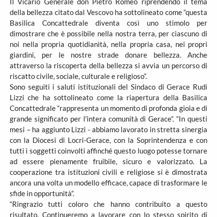
Il Vicario Generale don Pietro Romeo riprendendo il tema
della bellezza citato dal Vescovo ha sottolineato come “questa
Basilica Concattedrale diventa così uno stimolo per
dimostrare che è possibile nella nostra terra, per ciascuno di
noi nella propria quotidianità, nella propria casa, nei propri
giardini, per le nostre strade donare bellezza. Anche
attraverso la riscoperta della bellezza si avvia un percorso di
riscatto civile, sociale, culturale e religioso”.
Sono seguiti i saluti istituzionali del Sindaco di Gerace Rudi
Lizzi che ha sottolineato come la riapertura della Basilica
Concattedrale “rappresenta un momento di profonda gioia e di
grande significato per l'intera comunità di Gerace”. “In questi
mesi – ha aggiunto Lizzi - abbiamo lavorato in stretta sinergia
con la Diocesi di Locri-Gerace, con la Soprintendenza e con
tutti i soggetti coinvolti affinché questo luogo potesse tornare
ad essere pienamente fruibile, sicuro e valorizzato. La
cooperazione tra istituzioni civili e religiose si è dimostrata
ancora una volta un modello efficace, capace di trasformare le
sfide in opportunità”.
“Ringrazio tutti coloro che hanno contribuito a questo
risultato. Continueremo a lavorare con lo stesso spirito di