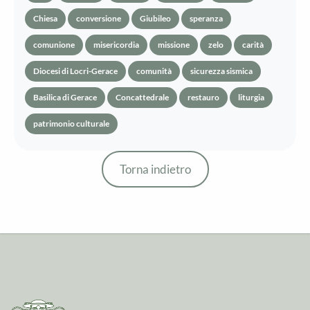
Chiesa
conversione
Giubileo
speranza
comunione
misericordia
missione
zelo
carità
Diocesi di Locri-Gerace
comunità
sicurezza sismica
Basilica di Gerace
Concattedrale
restauro
liturgia
patrimonio culturale
Torna indietro