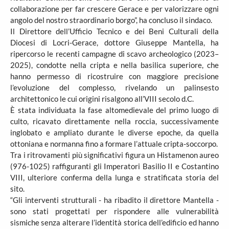
collaborazione per far crescere Gerace e per valorizzare ogni
angolo del nostro straordinario borgo”, ha concluso il sindaco.
Il Direttore dell’Ufficio Tecnico e dei Beni Culturali della
Diocesi di Locri-Gerace, dottore Giuseppe Mantella, ha
ripercorso le recenti campagne di scavo archeologico (2023–
2025), condotte nella cripta e nella basilica superiore, che
hanno permesso di ricostruire con maggiore precisione
l’evoluzione del complesso, rivelando un palinsesto
architettonico le cui origini risalgono all’VIII secolo d.C.
È stata individuata la fase altomedievale del primo luogo di
culto, ricavato direttamente nella roccia, successivamente
inglobato e ampliato durante le diverse epoche, da quella
ottoniana e normanna fino a formare l’attuale cripta-soccorpo.
Tra i ritrovamenti più significativi figura un Histamenon aureo
(976-1025) raffiguranti gli Imperatori Basilio II e Costantino
VIII, ulteriore conferma della lunga e stratificata storia del
sito.
“Gli interventi strutturali - ha ribadito il direttore Mantella -
sono stati progettati per rispondere alle vulnerabilità
sismiche senza alterare l’identità storica dell’edificio ed hanno