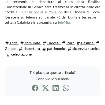
La cerimonia di riapertura al culto della Basilica
Concattedrale in Gerace sarà trasmessa in diretta dalle ore
16:00 sui
Canali Social
e
YouTube
della Diocesi di Locri-
Gerace e su Telemia sul canale 76 del Digitale terrestre in
tutta la Calabria e in streaming su
TeleMia
.
Fede
,
comunità
,
Diocesi
,
Pnrr
,
Basilica
,
Gerace
,
riapertura
,
patrimonio
,
sicurezza sismica
,
celebrazione
Ti è piaciuto questo articolo?
Condividilo sui social