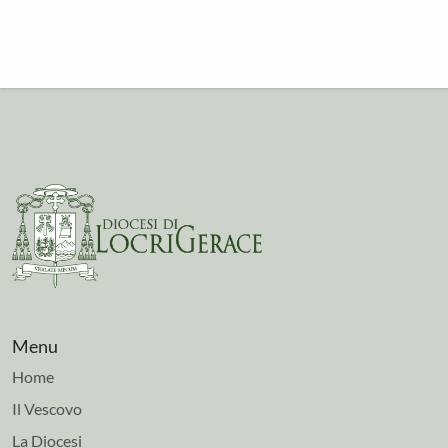
Menu
Home
Il Vescovo
La Diocesi