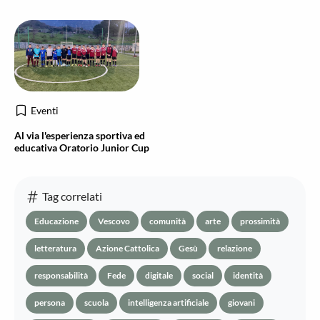
Eventi
Al via l'esperienza sportiva ed
educativa Oratorio Junior Cup
Tag correlati
Educazione
Vescovo
comunità
arte
prossimità
letteratura
Azione Cattolica
Gesù
relazione
responsabilità
Fede
digitale
social
identità
persona
scuola
intelligenza artificiale
giovani