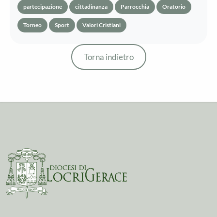
partecipazione
cittadinanza
Parrocchia
Oratorio
Torneo
Sport
Valori Cristiani
Torna indietro