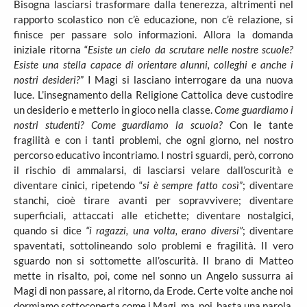
Bisogna lasciarsi trasformare dalla tenerezza, altrimenti nel
rapporto scolastico non c’è educazione, non c’è relazione, si
finisce per passare solo informazioni. Allora la domanda
iniziale ritorna “
Esiste un cielo da scrutare nelle nostre scuole?
Esiste una stella capace di orientare alunni, colleghi e anche i
nostri desideri?
” I Magi si lasciano interrogare da una nuova
luce. L’insegnamento della Religione Cattolica deve custodire
un desiderio e metterlo in gioco nella classe.
Come guardiamo i
nostri studenti? Come guardiamo la scuola?
Con le tante
fragilità e con i tanti problemi, che ogni giorno, nel nostro
percorso educativo incontriamo. I nostri sguardi, però, corrono
il rischio di ammalarsi, di lasciarsi velare dall’oscurità e
diventare cinici, ripetendo “
si è sempre fatto così
”; diventare
stanchi, cioè tirare avanti per sopravvivere; diventare
superficiali, attaccati alle etichette; diventare nostalgici,
quando si dice
“i ragazzi, una volta, erano diversi”
; diventare
spaventati, sottolineando solo problemi e fragilità. Il vero
sguardo non si sottomette all’oscurità. Il brano di Matteo
mette in risalto, poi, come nel sonno un Angelo sussurra ai
Magi di non passare, al ritorno, da Erode. Certe volte anche noi
dormiamo sottocoperta come i Magi, ma, poi, basta una parola,