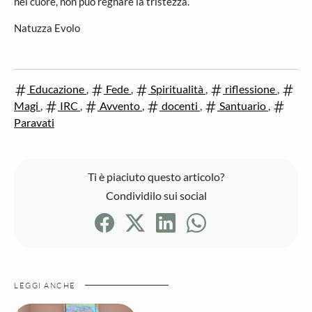
nel cuore, non può regnare la tristezza.
Natuzza Evolo
Educazione
,
Fede
,
Spiritualità
,
riflessione
,
Magi
,
IRC
,
Avvento
,
docenti
,
Santuario
,
Paravati
Ti è piaciuto questo articolo?
Condividilo sui social
LEGGI ANCHE