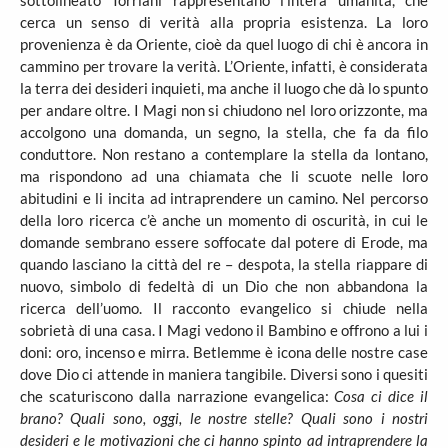
sottolineato Torriani rappresentano l’intera umanità, che
cerca un senso di verità alla propria esistenza. La loro
provenienza è da Oriente, cioè da quel luogo di chi è ancora in
cammino per trovare la verità. L’Oriente, infatti, è considerata
la terra dei desideri inquieti, ma anche il luogo che dà lo spunto
per andare oltre. I Magi non si chiudono nel loro orizzonte, ma
accolgono una domanda, un segno, la stella, che fa da filo
conduttore. Non restano a contemplare la stella da lontano,
ma rispondono ad una chiamata che li scuote nelle loro
abitudini e li incita ad intraprendere un camino. Nel percorso
della loro ricerca c’è anche un momento di oscurità, in cui le
domande sembrano essere soffocate dal potere di Erode, ma
quando lasciano la città del re – despota, la stella riappare di
nuovo, simbolo di fedeltà di un Dio che non abbandona la
ricerca dell’uomo. Il racconto evangelico si chiude nella
sobrietà di una casa. I Magi vedono il Bambino e offrono a lui i
doni: oro, incenso e mirra. Betlemme è icona delle nostre case
dove Dio ci attende in maniera tangibile. Diversi sono i quesiti
che scaturiscono dalla narrazione evangelica:
Cosa ci dice il
brano? Quali sono, oggi, le nostre stelle? Quali sono i nostri
desideri e le motivazioni che ci hanno spinto ad intraprendere la