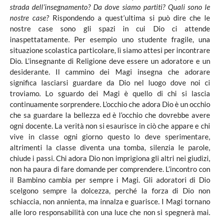
strada dell’insegnamento? Da dove siamo partiti? Quali sono le
nostre case?
Rispondendo a quest’ultima si può dire che le
nostre case sono gli spazi in cui Dio ci attende
inaspettatamente. Per esempio uno studente fragile, una
situazione scolastica particolare, lì siamo attesi per incontrare
Dio. L’insegnante di Religione deve essere un adoratore e un
desiderante. Il cammino dei Magi insegna che adorare
significa lasciarsi guardare da Dio nel luogo dove noi ci
troviamo. Lo sguardo dei Magi è quello di chi si lascia
continuamente sorprendere. L’occhio che adora Dio è un occhio
che sa guardare la bellezza ed è l’occhio che dovrebbe avere
ogni docente. La verità non si esaurisce in ciò che appare e chi
vive in classe ogni giorno questo lo deve sperimentare,
altrimenti la classe diventa una tomba, silenzia le parole,
chiude i passi. Chi adora Dio non imprigiona gli altri nei giudizi,
non ha paura di fare domande per comprendere. L’incontro con
il Bambino cambia per sempre i Magi. Gli adoratori di Dio
scelgono sempre la dolcezza, perché la forza di Dio non
schiaccia, non annienta, ma innalza e guarisce. I Magi tornano
alle loro responsabilità con una luce che non si spegnerà mai.