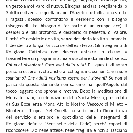
un gesto a motivarci di nuovo. Bisogna lasciarsi svegliare dallo
Spirito e diventare quella mano d’Angelo che indica una stella.
I ragazzi, spesso, confondono il desiderio con il bisogno
(bisogno di like, bisogno di far parte di un gruppo, ecc), Il
desiderio è più profondo, è desiderio di bellezza, di valore.
Finché c’è desiderio c’è vita, senza desiderio la vita si ammala.
Il desiderio allunga l’orizzonte dell’esistenza. Gli Insegnanti di
Religione Cattolica non devono entrare in classe a
trasmettere un programma, ma a suscitare domande di senso
:
Chi vuoi diventare? Cosa vuoi dalla vita?
E i quesiti di senso
possono essere rivolti anche ai colleghi, inclusi noi:
Che scuola
sogniamo? Che adulti vogliamo essere per i giovani?
Se non si
passa da queste domande non saremo mai quell’Angelo dal
tocco leggero che sprona e motiva. Dopo la meditazione di
Mons. Torriani, la celebrazione della Santa Messa, presieduta
da Sua Eccellenza Mons. Attilio Nostro, Vescovo di Mileto –
Nicotera – Tropea. Nell’Omelia ha sottolineato l’importanza
del servizio silenzioso e quotidiano delle Insegnanti di
Religione, definite “Sentinelle della Fede”, perché capaci di
riconoscere Dio nelle attese, nelle fragilità e non si lasciano