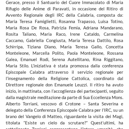
Gerace, presso il Santuario del Cuore Immacolato di Maria
Rifugio delle Anime di Paravati, in occasione del Ritiro di
Avvento Regionale degli IRC della Calabria, composta da:
Maria Teresa Famiglietti, Rosanna Trapasso, Luisa Totino,
Maria Rosa De Rosa, Patrizia Femia, Adriana Mandarano,
Rosita Taliano, Maria Raco, Irene Cataldo, Carmelina
Caccamo, Gabriella Congiusta, Maria Teresa Dattilo, Rosa
Schirripa, Tiziana Diano, Maria Teresa Gallo, Concetta
Monteleone, Marcella Polito, Paola Monteleone, Rossana
Galea, Emanuel Rodi, Serena Autellitano, Rina Riggitano,
Maria Stilo. L’iniziativa è stata promossa dalla conferenza
Episcopale Calabra attraverso il servizio regionale per
l’insegnamento della Religione Cattolica, coordinato dal
Direttore regionale don Emanuele Leuzzi. Il ritiro ha avuto
inizio, in mattinata, con l’accoglienza dei partecipanti, seguito
dalla magistrale meditazione da parte di Sua Eccellenza Mons.
Alberto Torriani, vescovo di Crotone – Santa Severina e
delegato della Conferenza Episcopale Calabra per l’IRC, su un
brano del Vangelo di Matteo, riguardante la visita dei Magi,
titolata “Esiste un cielo da scrutare?” Quest’ultimi, ha