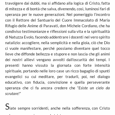
travolgere dai dubbi, ma si affidano alla logica di Cristo, fatta
di mitezza e di bontà che salva, divenendo, così, luminosi fari di
speranza per le nuove generazioni. Nel pomeriggio l’incontro
con il Rettore del Santuario del Cuore Immacolato di Maria
Rifugio delle Anime di Paravati, don Michele Cordiano, che ha
condiviso testimonianze e riflessioni sulla vita e la spiritualità
di Natuzza Evolo, facendo addentrare i docenti nel vero spirito
natalizio: accogliere, nella semplicità e nella gioia, ciò che Dio
ci vuole manifestare, perché possiamo diventare quel tocco
lieve che diffonde bellezza e stupore e non lascia che gli animi
dei nostri allievi vengano avvolti dall’oscurità dei tempi. I
presenti hanno vissuto la giornata con forte intensità
spirituale, portando nelle loro case un ricco bagaglio di spunti
evangelici su cui meditare, per tradurli, poi, nel dialogo
educativo, con fiducia, convinzione e quella perseverante
speranza che ci fa ancora credere che “
Esiste un cielo da
scrutare!
”
S
iate sempre sorridenti, anche nella sofferenza, con Cristo