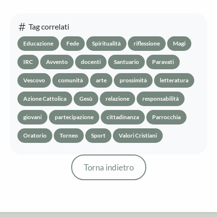
Tag correlati
Educazione
Fede
Spiritualità
riflessione
Magi
IRC
Avvento
docenti
Santuario
Paravati
Vescovo
comunità
arte
prossimità
letteratura
Azione Cattolica
Gesù
relazione
responsabilità
giovani
partecipazione
cittadinanza
Parrocchia
Oratorio
Torneo
Sport
Valori Cristiani
Torna indietro