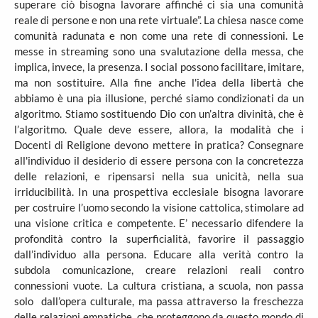
superare ciò bisogna lavorare affinché ci sia una comunità
reale di persone e non una rete virtuale”. La chiesa nasce come
comunità radunata e non come una rete di connessioni. Le
messe in streaming sono una svalutazione della messa, che
implica, invece, la presenza. I social possono facilitare, imitare,
ma non sostituire. Alla fine anche l'idea della libertà che
abbiamo è una pia illusione, perché siamo condizionati da un
algoritmo. Stiamo sostituendo Dio con un’altra divinità, che è
l’algoritmo. Quale deve essere, allora, la modalità che i
Docenti di Religione devono mettere in pratica? Consegnare
all'individuo il desiderio di essere persona con la concretezza
delle relazioni, e ripensarsi nella sua unicità, nella sua
irriducibilità. In una prospettiva ecclesiale bisogna lavorare
per costruire l’uomo secondo la visione cattolica, stimolare ad
una visione critica e competente. E’ necessario difendere la
profondità contro la superficialità, favorire il passaggio
dall’individuo alla persona. Educare alla verità contro la
subdola comunicazione, creare relazioni reali contro
connessioni vuote. La cultura cristiana, a scuola, non passa
solo dall’opera culturale, ma passa attraverso la freschezza
delle relazioni empatiche, che proteggono da questo mondo di