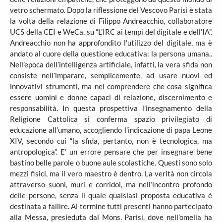
vetro schermato. Dopo la riflessione del Vescovo Parisi è stata
la volta della relazione di Filippo Andreacchio, collaboratore
UCS della CEI e WeCa, su “L’IRC ai tempi del digitale e dell’IA”.
Andreacchio non ha approfondito l’utilizzo del digitale, ma è
andato al cuore della questione educativa: la persona umana..
Nell’epoca dell’intelligenza artificiale, infatti, la vera sfida non
consiste nell’imparare, semplicemente, ad usare nuovi ed
innovativi strumenti, ma nel comprendere che cosa significa
essere uomini e donne capaci di relazione, discernimento e
responsabilità. In questa prospettiva l’insegnamento della
Religione Cattolica si conferma spazio privilegiato di
educazione all’umano, accogliendo l’indicazione di papa Leone
XIV, secondo cui “la sfida, pertanto, non è tecnologica, ma
antropologica”. E’ un errore pensare che per insegnare bene
bastino belle parole o buone aule scolastiche. Questi sono solo
mezzi fisici, ma il vero maestro è dentro. La verità non circola
attraverso suoni, muri e corridoi, ma nell’incontro profondo
delle persone, senza il quale qualsiasi proposta educativa è
destinata a fallire. Al termine tutti presenti hanno partecipato
alla Messa, presieduta dal Mons. Parisi, dove nell’omelia ha