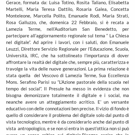
Gerace, formata da: Luisa Totino, Rosita Taliano, Elisabetta
Martelli, Maria Teresa Dattilo, Rosaria Galea, Concetta
Monteleone, Marcella Polito, Emanuele Rodi, Maria Strati,
Rosa Galluzzo, che, domenica 22 Febbraio, si è recata a
Lamezia Terme, nell’Auditorium San Benedetto, per
partecipare all’aggiornamento regionale sul tema “ La Chiesa
nel digitale”. Ad aprire i lavori, con i saluti, don Emanuele
Leuzzi, Direttore Servizio Regionale per l’Educazione, Scuola,
Università, IRC, che ha sottolineato l’importanza di dover
affrontare la realtà del digitale che, sempre più, caratterizza e
travolge la vita delle nuove generazioni. La prima relazione è
stata quella del Vescovo di Lamezia Terme, Sua Eccellenza
Mons. Serafino Parisi su “L’Azione pastorale della scuola nel
tempo dei social”. Il Presule ha messo in evidenza che non
bisogna demonizzare totalmente il digitale e i social, ma
neanche avere un atteggiamento acritico. E’ un versante
educativo con delle connotazioni ben precise. Il vizio di fondo è
quello di considerare il problema del digitale solo dal punto di
vista tecnologico, mentre è da considerarlo anche dal punto di
vista antropologico, e se non si entra in quest’ottica non si può