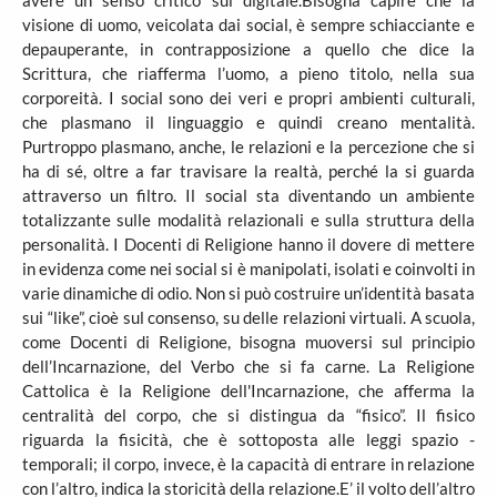
avere un senso critico sul digitale.Bisogna capire che la
visione di uomo, veicolata dai social, è sempre schiacciante e
depauperante, in contrapposizione a quello che dice la
Scrittura, che riafferma l’uomo, a pieno titolo, nella sua
corporeità. I social sono dei veri e propri ambienti culturali,
che plasmano il linguaggio e quindi creano mentalità.
Purtroppo plasmano, anche, le relazioni e la percezione che si
ha di sé, oltre a far travisare la realtà, perché la si guarda
attraverso un filtro. Il social sta diventando un ambiente
totalizzante sulle modalità relazionali e sulla struttura della
personalità. I Docenti di Religione hanno il dovere di mettere
in evidenza come nei social si è manipolati, isolati e coinvolti in
varie dinamiche di odio. Non si può costruire un’identità basata
sui “like”, cioè sul consenso, su delle relazioni virtuali. A scuola,
come Docenti di Religione, bisogna muoversi sul principio
dell’Incarnazione, del Verbo che si fa carne. La Religione
Cattolica è la Religione dell'Incarnazione, che afferma la
centralità del corpo, che si distingua da “fisico”. Il fisico
riguarda la fisicità, che è sottoposta alle leggi spazio -
temporali; il corpo, invece, è la capacità di entrare in relazione
con l’altro, indica la storicità della relazione.E’ il volto dell’altro