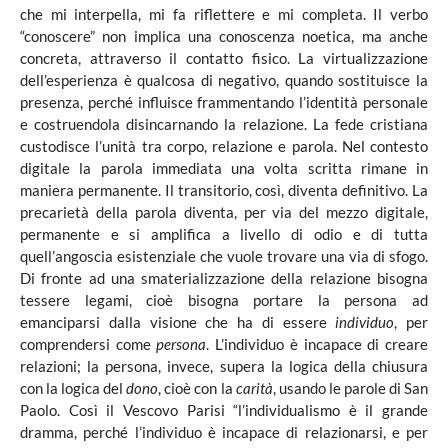
che mi interpella, mi fa riflettere e mi completa. Il verbo
“conoscere” non implica una conoscenza noetica, ma anche
concreta, attraverso il contatto fisico. La virtualizzazione
dell’esperienza è qualcosa di negativo, quando sostituisce la
presenza, perché influisce frammentando l’identità personale
e costruendola disincarnando la relazione. La fede cristiana
custodisce l’unità tra corpo, relazione e parola. Nel contesto
digitale la parola immediata una volta scritta rimane in
maniera permanente. Il transitorio, così, diventa definitivo. La
precarietà della parola diventa, per via del mezzo digitale,
permanente e si amplifica a livello di odio e di tutta
quell’angoscia esistenziale che vuole trovare una via di sfogo.
Di fronte ad una smaterializzazione della relazione bisogna
tessere legami, cioè bisogna portare la persona ad
emanciparsi dalla visione che ha di essere
individuo
, per
comprendersi come
persona
. L’individuo è incapace di creare
relazioni; la persona, invece, supera la logica della chiusura
con la logica del
dono
, cioè con la
carità
, usando le parole di San
Paolo. Così il Vescovo Parisi “l’individualismo è il grande
dramma, perché l’individuo è incapace di relazionarsi, e per