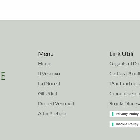
Menu
Link Utili
Home
Organismi Dio
Il Vescovo
Caritas | 8xmil
La Diocesi
I Santuari dell
Gli Uffici
Comunicazioni
Decreti Vescovili
Scuola Dioces
Albo Pretorio
Privacy Policy
Cookie Policy