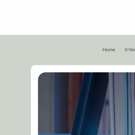
Home
Il V