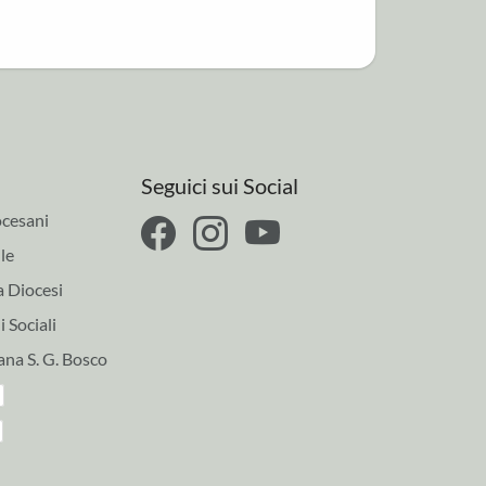
Seguici sui Social
cesani
le
a Diocesi
 Sociali
ana S. G. Bosco