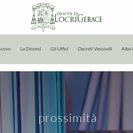
escovo
La Diocesi
Gli Uffici
Decreti Vescovili
Albo 
prossimità