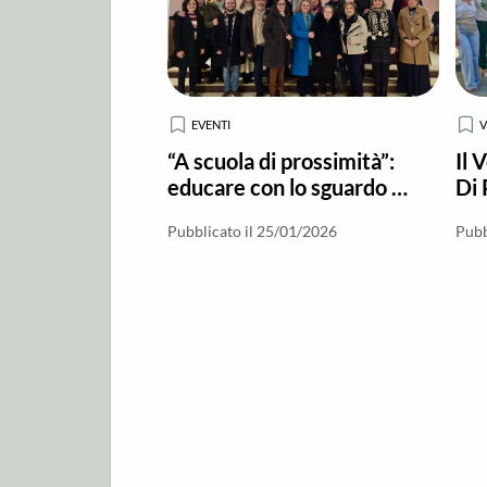
EVENTI
“A scuola di prossimità”:
Il 
educare con lo sguardo di
Di 
Gesù
Cas
Pubblicato il 25/01/2026
Pubb
Loc