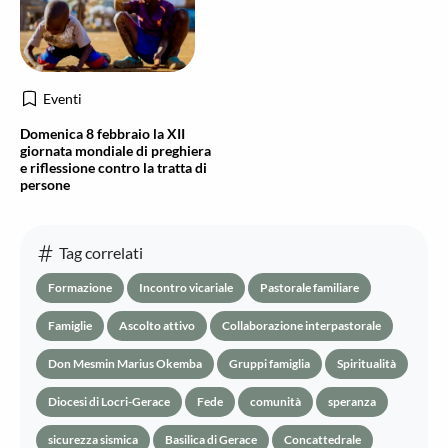
Eventi
Domenica 8 febbraio la XII
giornata mondiale di preghiera
e riflessione contro la tratta di
persone
Tag correlati
Formazione
Incontro vicariale
Pastorale familiare
Famiglie
Ascolto attivo
Collaborazione interpastorale
Don Mesmin Marius Okemba
Gruppi famiglia
Spiritualità
Diocesi di Locri-Gerace
Fede
comunità
speranza
sicurezza sismica
Basilica di Gerace
Concattedrale