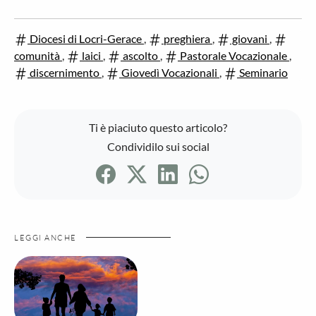
Diocesi di Locri-Gerace
,
preghiera
,
giovani
,
comunità
,
laici
,
ascolto
,
Pastorale Vocazionale
,
discernimento
,
Giovedì Vocazionali
,
Seminario
Ti è piaciuto questo articolo?
Condividilo sui social
LEGGI ANCHE