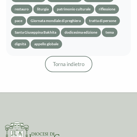
restauro
liturgia
patrimonio culturale
riflessione
pace
Giornata mondiale di preghiera
tratta di persone
Santa Giuseppina Bakhita
dodicesima edizione
tema
dignità
appello globale
Torna indietro