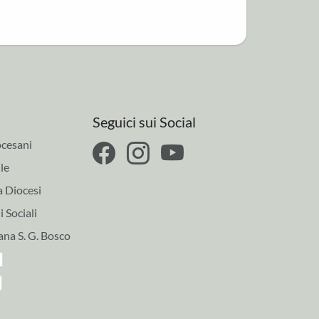
Seguici sui Social
cesani
le
a Diocesi
 Sociali
ana S. G. Bosco