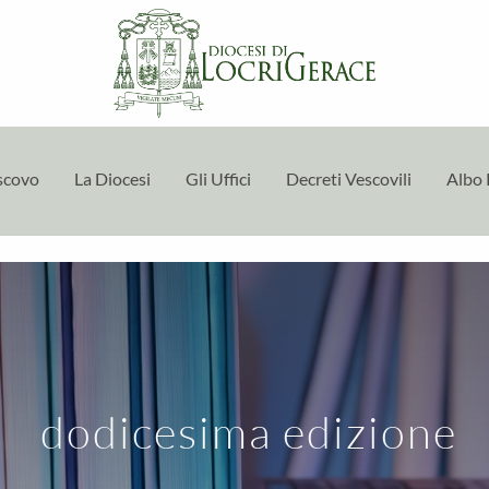
escovo
La Diocesi
Gli Uffici
Decreti Vescovili
Albo 
dodicesima edizione