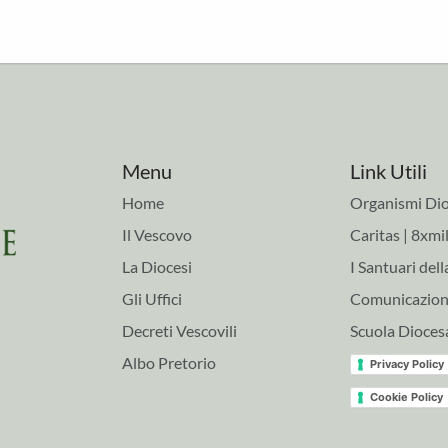
Menu
Link Utili
Home
Organismi Dio
Il Vescovo
Caritas | 8xmil
La Diocesi
I Santuari dell
Gli Uffici
Comunicazioni
Decreti Vescovili
Scuola Dioces
Albo Pretorio
Privacy Policy
Cookie Policy