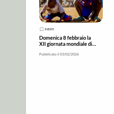
EVENTI
Domenica 8 febbraio la
XII giornata mondiale di
preghiera e riflessione
Pubblicato il 03/02/2026
contro la tratta di
persone