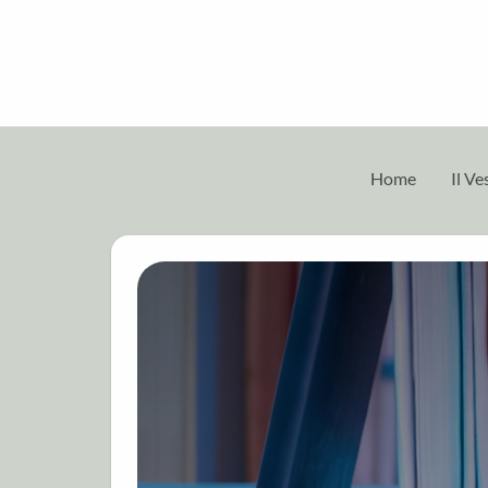
Home
Il V