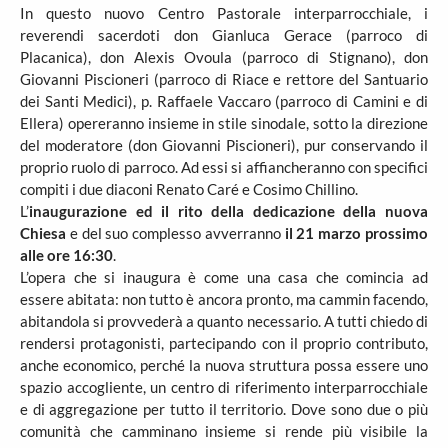
In questo nuovo Centro Pastorale interparrocchiale, i
reverendi sacerdoti don Gianluca Gerace (parroco di
Placanica), don Alexis Ovoula (parroco di Stignano), don
Giovanni Piscioneri (parroco di Riace e rettore del Santuario
dei Santi Medici), p. Raffaele Vaccaro (parroco di Camini e di
Ellera) opereranno insieme in stile sinodale, sotto la direzione
del moderatore (don Giovanni Piscioneri), pur conservando il
proprio ruolo di parroco. Ad essi si affiancheranno con specifici
compiti i due diaconi Renato Caré e Cosimo Chillino.
L’
inaugurazione ed il rito della dedicazione della nuova
Chiesa
e del suo complesso avverranno
il 21 marzo prossimo
alle ore 16:30
.
L’opera che si inaugura è come una casa che comincia ad
essere abitata: non tutto è ancora pronto, ma cammin facendo,
abitandola si provvederà a quanto necessario. A tutti chiedo di
rendersi protagonisti, partecipando con il proprio contributo,
anche economico, perché la nuova struttura possa essere uno
spazio accogliente, un centro di riferimento interparrocchiale
e di aggregazione per tutto il territorio. Dove sono due o più
comunità che camminano insieme si rende più visibile la