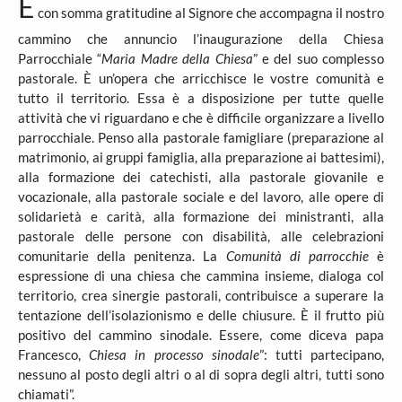
È
con somma gratitudine al Signore che accompagna il nostro
cammino che annuncio l’inaugurazione della Chiesa
Parrocchiale “
Maria Madre della Chiesa
” e del suo complesso
pastorale. È un’opera che arricchisce le vostre comunità e
tutto il territorio. Essa è a disposizione per tutte quelle
attività che vi riguardano e che è difficile organizzare a livello
parrocchiale. Penso alla pastorale famigliare (preparazione al
matrimonio, ai gruppi famiglia, alla preparazione ai battesimi),
alla formazione dei catechisti, alla pastorale giovanile e
vocazionale, alla pastorale sociale e del lavoro, alle opere di
solidarietà e carità, alla formazione dei ministranti, alla
pastorale delle persone con disabilità, alle celebrazioni
comunitarie della penitenza. La
Comunità di parrocchie
è
espressione di una chiesa che cammina insieme, dialoga col
territorio, crea sinergie pastorali, contribuisce a superare la
tentazione dell’isolazionismo e delle chiusure. È il frutto più
positivo del cammino sinodale. Essere, come diceva papa
Francesco,
Chiesa in processo sinodale
”: tutti partecipano,
nessuno al posto degli altri o al di sopra degli altri, tutti sono
chiamati”.