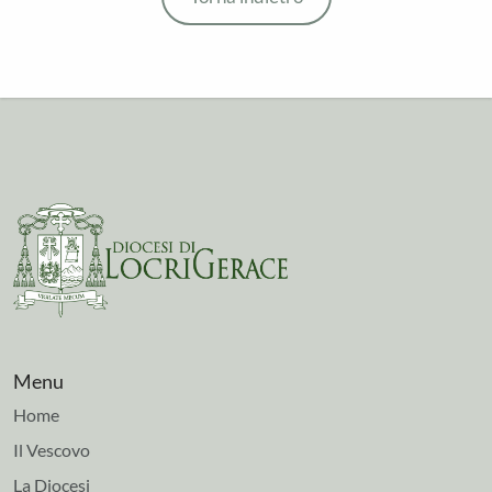
Menu
Home
Il Vescovo
La Diocesi