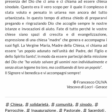
presenza del Dio che ci ama e ci chiama ad essere chiesa
sinodale. Questo era il vero scopo per il quale il complesso è
stata voluto e pensato in un’area non ancora del tutto
urbanizzata. In questo tempo di attesa chiedo di prepararvi
pregando e ringraziando Dio che accoglie sempre le nostre
istanze e invocazioni di aiuto. Fate di tutto perché le vostre
chiese siano spazi di crescita e di evangelizzazione,
espressione di una chiesa “madre” che genera e accompagna i
suoi figli. La Vergine Maria, Madre della Chiesa, vi chiama ad
essere “un popolo adunato nell’unità del Padre, del Figlio e
dello Spirito Santo”, in modo da essere partecipi della missione
del
Dio che “ha voluto salvare gli uomini non individualmente e
senza alcun legame tra loro, ma costituendo di loro un popolo”
.
Il Signore vi benedica e vi accompagni sempre!
✠ Francesco OLIVA
Vescovo di Locri - Gerace
Chiesa
,
solidarietà
,
comunità
,
sinodo
,
Parrocchie
,
Inaugurazione
,
Pastorale
,
Sacerdoti
,