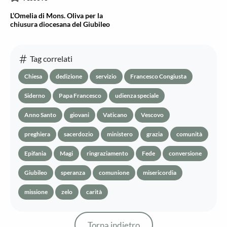
L’Omelia di Mons. Oliva per la
chiusura diocesana del Giubileo
Tag correlati
Chiesa
dedizione
servizio
Francesco Congiusta
Siderno
Papa Francesco
udienza speciale
Anno Santo
giovani
Vaticano
Vescovo
preghiera
sacerdozio
ministero
grazia
comunità
Epifania
Magi
ringraziamento
Fede
conversione
Giubileo
speranza
comunione
misericordia
missione
zelo
carità
Torna indietro