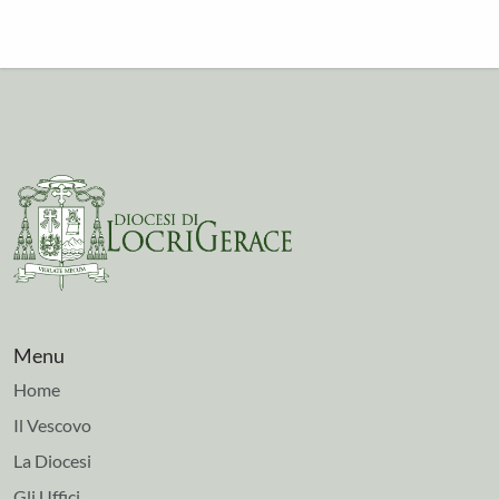
Menu
Home
Il Vescovo
La Diocesi
Gli Uffici