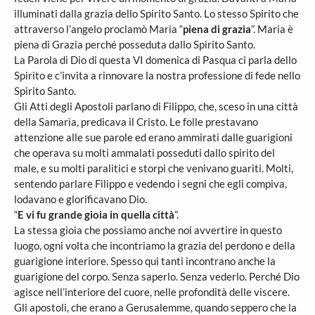
illuminati dalla grazia dello Spirito Santo. Lo stesso Spirito che
attraverso l’angelo proclamò Maria “
piena di grazia
”. Maria è
piena di Grazia perché posseduta dallo Spirito Santo.
La Parola di Dio di questa VI domenica di Pasqua ci parla dello
Spirito e c’invita a rinnovare la nostra professione di fede nello
Spirito Santo.
Gli Atti degli Apostoli parlano di Filippo, che, sceso in una città
della Samarìa, predicava il Cristo. Le folle prestavano
attenzione alle sue parole ed erano ammirati dalle guarigioni
che operava su molti ammalati posseduti dallo spirito del
male, e su molti paralitici e storpi che venivano guariti. Molti,
sentendo parlare Filippo e vedendo i segni che egli compiva,
lodavano e glorificavano Dio.
“
E vi fu grande gioia in quella città
”.
La stessa gioia che possiamo anche noi avvertire in questo
luogo, ogni volta che incontriamo la grazia del perdono e della
guarigione interiore. Spesso qui tanti incontrano anche la
guarigione del corpo. Senza saperlo. Senza vederlo. Perché Dio
agisce nell’interiore del cuore, nelle profondità delle viscere.
Gli apostoli, che erano a Gerusalemme, quando seppero che la