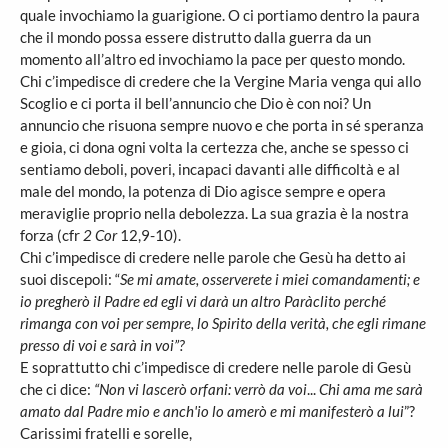
quale invochiamo la guarigione. O ci portiamo dentro la paura
che il mondo possa essere distrutto dalla guerra da un
momento all’altro ed invochiamo la pace per questo mondo.
Chi c’impedisce di credere che la Vergine Maria venga qui allo
Scoglio e ci porta il bell’annuncio che Dio è con noi? Un
annuncio che risuona sempre nuovo e che porta in sé speranza
e gioia, ci dona ogni volta la certezza che, anche se spesso ci
sentiamo deboli, poveri, incapaci davanti alle difficoltà e al
male del mondo, la potenza di Dio agisce sempre e opera
meraviglie proprio nella debolezza. La sua grazia è la nostra
forza (cfr
2 Cor
12,9-10).
Chi c’impedisce di credere nelle parole che Gesù ha detto ai
suoi discepoli: “
Se mi amate, osserverete i miei comandamenti; e
io pregherò il Padre ed egli vi darà un altro Paràclito perché
rimanga con voi per sempre, lo Spirito della verità, che egli rimane
presso di voi e sarà in voi”?
E soprattutto chi c’impedisce di credere nelle parole di Gesù
che ci dice:
“Non vi lascerò orfani: verrò da voi
...
Chi ama me sarà
amato dal Padre mio e anch'io lo amerò e mi manifesterò a lui
”?
Carissimi fratelli e sorelle,