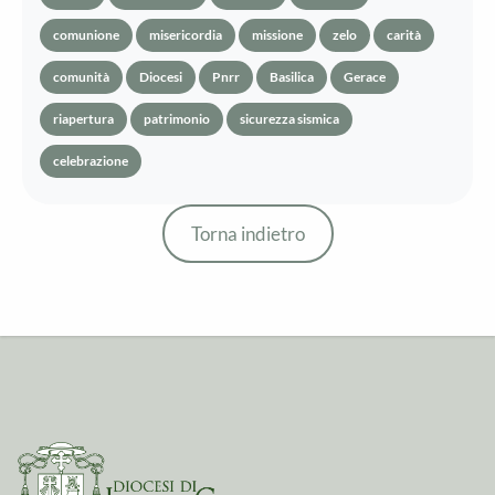
comunione
misericordia
missione
zelo
carità
comunità
Diocesi
Pnrr
Basilica
Gerace
riapertura
patrimonio
sicurezza sismica
celebrazione
Torna indietro