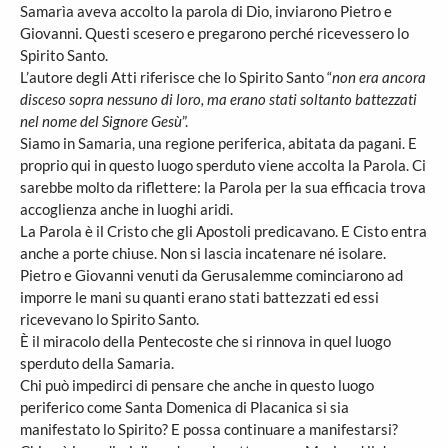
Samarìa aveva accolto la parola di Dio, inviarono Pietro e
Giovanni. Questi scesero e pregarono perché ricevessero lo
Spirito Santo.
L’autore degli Atti riferisce che lo Spirito Santo “
non era ancora
disceso sopra nessuno di loro, ma erano stati soltanto battezzati
nel nome del Signore Gesù
”.
Siamo in Samaria, una regione periferica, abitata da pagani. E
proprio qui in questo luogo sperduto viene accolta la Parola. Ci
sarebbe molto da riflettere: la Parola per la sua efficacia trova
accoglienza anche in luoghi aridi.
La Parola è il Cristo che gli Apostoli predicavano. E Cisto entra
anche a porte chiuse. Non si lascia incatenare né isolare.
Pietro e Giovanni venuti da Gerusalemme cominciarono ad
imporre le mani su quanti erano stati battezzati ed essi
ricevevano lo Spirito Santo.
È il miracolo della Pentecoste che si rinnova in quel luogo
sperduto della Samaria.
Chi può impedirci di pensare che anche in questo luogo
periferico come Santa Domenica di Placanica si sia
manifestato lo Spirito? E possa continuare a manifestarsi?