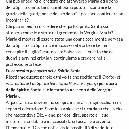
Chi può impedirci di credere che attraverso Maria ed il dono
dello Spirito Santo tanti qui abbiano potuto incontrare la
grazia della guarigione e del perdono? E possano continuare ad
incontrarla?
Chi può impedirci di credere che qui lo Spirito Santo sia
all’opera come lo è stato nel grembo della Vergine Maria?
Maria ci mostra di essere stata una donna totalmente pervasa
dallo Spirito. Lo Spirito s’è impossessata di Lei e Lei ha
concepito il Figlio Gesù, nostro Salvatore. E questo che da
duemila anni noi cristiani continuiamo a credere nella
professione di fede.
Fu concepito per opera dello Spirito Santo.
Ripetiamo queste parole ogni volta che recitiamo il
Credo
: «
et
incarnatus est de Spiritu Sancto, ex Maria Virgine
», «
per opera
dello Spirito Santo si è incarnato nel seno della Vergine
Maria
».
A questa frase dovremmo sempre inchinarci, inginocchiarci in
segno di adorazione. Sono le parole che ci ricordano che il velo
che nascondeva Dio, viene, per così dire, aperto e il suo
mistero insondabile e inaccessibile ci tocca: Dio diventa
l’Emmanuele, “Dio con noi”, ci dà la possibilità di vederlo, di