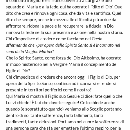
incontrato il Signore e si sono convertiti a Lui grazie allo
sguardo di Maria e alla fede, qui ha operato il “dito di Dio”. Quel
dito che crea e rinnova ogni cosa, che dà vita e santifica. Quel
dito che sempre, anche in mezzo alle difficoltà più ardue da
affrontare, ridona la pace e fa recuperare la fiducia in Dio,
rinnova la fede nella sua presenza e azione nella nostra storia.
Chi c’impedisce di credere come facciamo nel
Credo
affermando che
«
per opera dello Spirito Santo si è incarnato nel
seno della Vergine Maria
»?
Che lo Spirito Santo, come forza del Dio Altissimo, ha operato
in modo misterioso nella Vergine Maria il concepimento del
Figlio di Dio?
Chi c’impedisce di credere che ancora oggi il Figlio di Dio, per
opera dello Spirito Santo, continua ad incarnarsi e rendersi
presente in territori periferici come il nostro?
Qui Maria ci mostra il Figlio suo Gesù e ci dice: fate quello che
Lui vi chiede! È Lui che dovete seguire! Ce lo chiede anche
quando (e soprattutto quando) veniamo allo Scoglio portando
dentro di noi tante sofferenze, tanti fallimenti, tanti
tradimenti, tante delusioni. Portiamo nel cuore la sofferenza di
una persona cara che sta per emettere l’ultimo respiro, per la