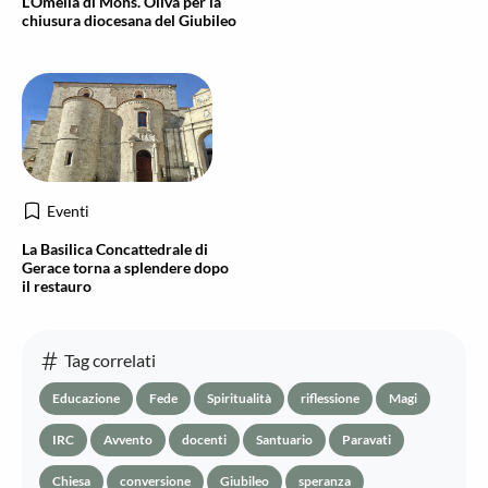
L’Omelia di Mons. Oliva per la
chiusura diocesana del Giubileo
Eventi
La Basilica Concattedrale di
Gerace torna a splendere dopo
il restauro
Tag correlati
Educazione
Fede
Spiritualità
riflessione
Magi
IRC
Avvento
docenti
Santuario
Paravati
Chiesa
conversione
Giubileo
speranza