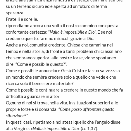
su un terreno sicuro ed è aperta ad un futuro di ferma
speranza.
Fratelli e sorelle,
riprendiamo ancora una volta il nostro cammino con questa
confortante certezza: “
Nulla è impossibile a Dio
”. E se noi
crediamo questo, faremo miracoli grazie a Dio.
Anche a noi, comunità credente, Chiesa che cammina nel
tempo e nella storia, di fronte a tanti problemi chi ci assillano
che sembrano superiori alle nostre forze, viene spontaneo
dire: “Come è possibile questo?”.
Come è possibile annunciare Gesù Cristo e la sua salvezza a
un mondo che sembra credere solo a quello che vede e che
ricerca solo il benessere materiale?
Come è possibile continuare a credere in questo mondo che fa
difficoltà a guardare in alto?
Ognuno di noi si trova, nella vita, in situazioni superiori alle
proprie forze e si domanda: “
Come posso affrontare questa
situazione
?”
In questi casi, ripetiamo a noi stessi quello che l’angelo disse
alla Vergine: «
Nulla è impossibile a Dio
» (
Lc
1,37).