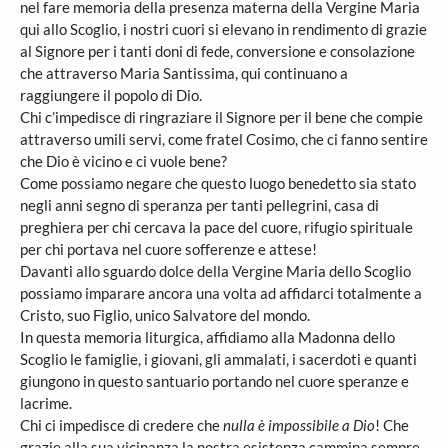
nel fare memoria della presenza materna della Vergine Maria
qui allo Scoglio, i nostri cuori si elevano in rendimento di grazie
al Signore per i tanti doni di fede, conversione e consolazione
che attraverso Maria Santissima, qui continuano a
raggiungere il popolo di Dio.
Chi c’impedisce di ringraziare il Signore per il bene che compie
attraverso umili servi, come fratel Cosimo, che ci fanno sentire
che Dio è vicino e ci vuole bene?
Come possiamo negare che questo luogo benedetto sia stato
negli anni segno di speranza per tanti pellegrini, casa di
preghiera per chi cercava la pace del cuore, rifugio spirituale
per chi portava nel cuore sofferenze e attese!
Davanti allo sguardo dolce della Vergine Maria dello Scoglio
possiamo imparare ancora una volta ad affidarci totalmente a
Cristo, suo Figlio, unico Salvatore del mondo.
In questa memoria liturgica, affidiamo alla Madonna dello
Scoglio le famiglie, i giovani, gli ammalati, i sacerdoti e quanti
giungono in questo santuario portando nel cuore speranze e
lacrime.
Chi ci impedisce di credere che
nulla è impossibile a Dio
! Che
grazie alla sua vicinanza la nostra esistenza cammina sempre