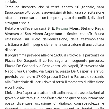
sociale.
Tema dell’incontro, che si terrà sabato 10 gennaio, sarà
L’educazione alla pace: responsabilità di tutti
, una sollecitazione
attuale e necessaria in un tempo segnato da conflitti, divisioni
e fragilità sociali.
Relatore dell’evento sarà
S. E.
Rev.ma
Mons. Stefano Rega,
Vescovo di San Marco Argentano – Scalea
, che offrirà una
riflessione sul ruolo dell’educazione, della testimonianza
cristiana e dell’impegno civile nella costruzione di una cultura
di pace.
Il programma prevede
alle ore 16:00
il ritrovo e la partenza da
Piazza De Gasperi. Il corteo seguirà il seguente percorso:
Piazza De Gasperi, via Benevento, via Napoli, 3ª traversa via
Napoli, via Cancello, via Caprera, piazza De Gasperi e arrivo,
previsto per le ore 17:00
, presso il Centro Pastorale (accanto
alla Cattedrale di Locri) dove si terrà il momento di riflessione
e confronto.
L’iniziativa è aperta a tutta la cittadinanza, alle associazioni, ai
giovani e alle famiglie, con l’auspicio che questo appuntamento
possa diventare occasione di dialogo, consapevolezza e
rinnovato impegno per una pace autentica, fondata sulla