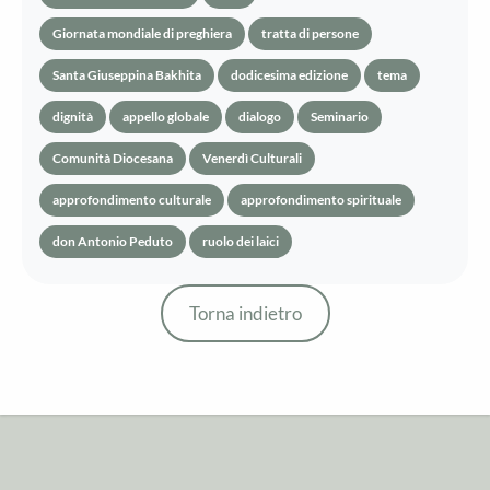
Giornata mondiale di preghiera
tratta di persone
Santa Giuseppina Bakhita
dodicesima edizione
tema
dignità
appello globale
dialogo
Seminario
Comunità Diocesana
Venerdì Culturali
approfondimento culturale
approfondimento spirituale
don Antonio Peduto
ruolo dei laici
Torna indietro