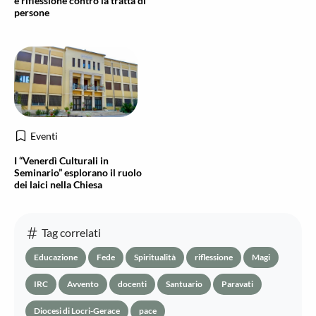
e riflessione contro la tratta di
persone
Eventi
I “Venerdì Culturali in
Seminario” esplorano il ruolo
dei laici nella Chiesa
Tag correlati
Educazione
Fede
Spiritualità
riflessione
Magi
IRC
Avvento
docenti
Santuario
Paravati
Diocesi di Locri-Gerace
pace