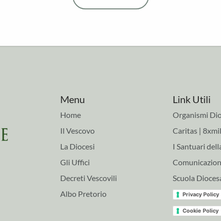
Menu
Link Utili
Home
Organismi Dio
Il Vescovo
Caritas | 8xmil
La Diocesi
I Santuari dell
Gli Uffici
Comunicazioni
Decreti Vescovili
Scuola Dioces
Albo Pretorio
Privacy Policy
Cookie Policy