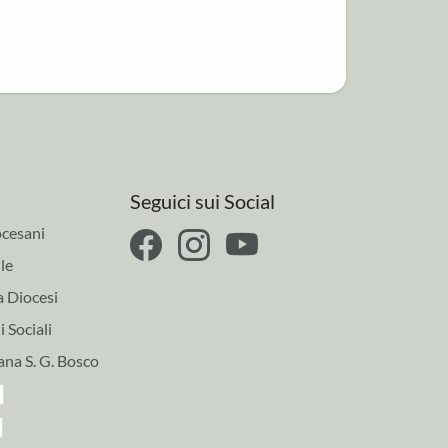
Seguici sui Social
cesani
le
a Diocesi
 Sociali
ana S. G. Bosco