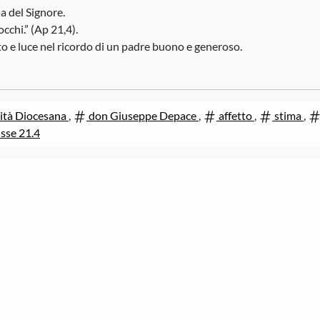
a del Signore.
occhi.” (Ap 21,4).
to e luce nel ricordo di un padre buono e generoso.
tà Diocesana
,
don Giuseppe Depace
,
affetto
,
stima
,
sse 21.4