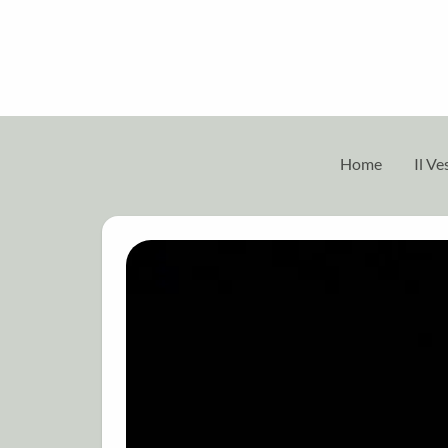
Home
Il V