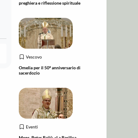
preghiera e riflessione spirituale
Vescovo
Omelia per il 50º anniversario di
sacerdozio
Eventi
Mons. Petar Rajič: «La Basilica