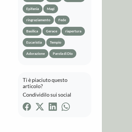
Epifania
Magi
ringraziamento
Fede
Basilica
Gerace
riapertura
Eucaristia
Tempio
Adorazione
Parola di Dio
Ti è piaciuto questo
articolo?
Condividilo sui social