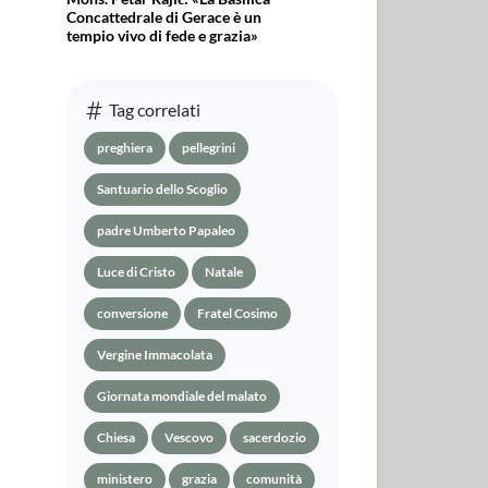
Concattedrale di Gerace è un
tempio vivo di fede e grazia»
Tag correlati
preghiera
pellegrini
Santuario dello Scoglio
padre Umberto Papaleo
Luce di Cristo
Natale
conversione
Fratel Cosimo
Vergine Immacolata
Giornata mondiale del malato
Chiesa
Vescovo
sacerdozio
ministero
grazia
comunità