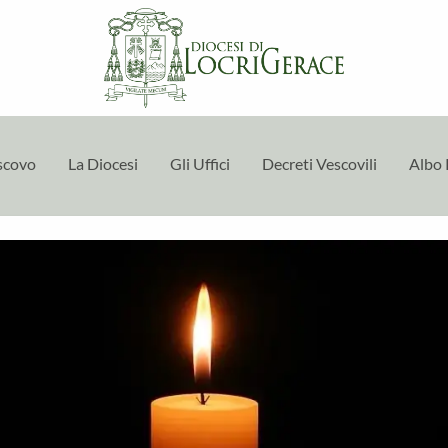
escovo
La Diocesi
Gli Uffici
Decreti Vescovili
Albo 