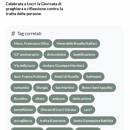
Celebrata a Locri la Giornata di
preghiera e riflessione contro la
tratta delle persone
Tag correlati
Mons. Francesco Oliva
Venerabile Rosella Staltari
52º anniversario
Antonimina
beatificazione
Via della Luce
sindaco Giuseppe Murdaca
Suor Franca Polimeni
Amici di Rosella
battesimi
comunità
liturgia
San Martino
Bosco Sant’Ippolito
Bovalino
altare
ambone
dedicazione
benedizione
Diocesi di Locri-Gerace
Locri
accoglienza
tratta di persone
Santa Giuseppina Bakhita