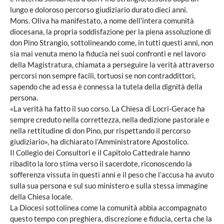
lungo e doloroso percorso giudiziario durato dieci anni.
Mons. Oliva ha manifestato, a nome dell’intera comunità
diocesana, la propria soddisfazione per la piena assoluzione di
don Pino Strangio, sottolineando come, in tutti questi anni, non
sia mai venuta meno la fiducia nei suoi confronti e nel lavoro
della Magistratura, chiamata a perseguire la verità attraverso
percorsi non sempre facili, tortuosi se non contraddittori,
sapendo che ad essa è connessa la tutela della dignità della
persona.
«La verità ha fatto il suo corso. La Chiesa di Locri-Gerace ha
sempre creduto nella correttezza, nella dedizione pastorale e
nella rettitudine di don Pino, pur rispettando il percorso
giudiziario», ha dichiarato l’Amministratore Apostolico.
Il Collegio dei Consultori e il Capitolo Cattedrale hanno
ribadito la loro stima verso il sacerdote, riconoscendo la
sofferenza vissuta in questi anni e il peso che l’accusa ha avuto
sulla sua persona e sul suo ministero e sulla stessa immagine
della Chiesa locale.
La Diocesi sottolinea come la comunità abbia accompagnato
questo tempo con preghiera, discrezione e fiducia, certa che la