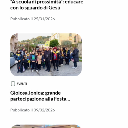
“A scuola di prossimità”: educare
con lo sguardo di Gesù
Pubblicato il 25/01/2026
EVENTI
Gioiosa Jonica: grande
partecipazione alla Festa
diocesana della Pace dell’Azione
Cattolica
Pubblicato il 09/02/2026