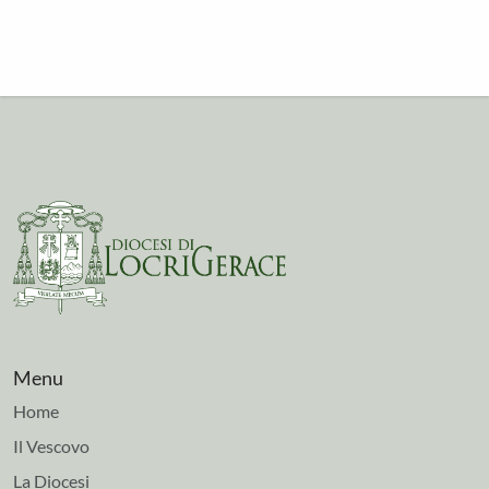
Menu
Home
Il Vescovo
La Diocesi