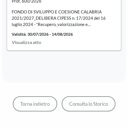
Prot. 600/2026
FONDO DI SVILUPPO E COESIONE CALABRIA
2021/2027_DELIBERA CIPESS n. 17/2024 del 16
luglio 2024 - “Recupero, valorizzazione e
digitalizzazione dei beni culturali ecclesiastici”
Validità: 30/07/2026 - 14/08/2026
Intervento: “Restauro degli stucchi e dei dipinti murali
Visualizza atto
ed altari della Chiesa di Santa Maria Assunta di Camini”
– CUP: F29C23000080002 APPROVAZIONE
PROGETTO ESECUTIVO
Torna indietro
Consulta lo Storico