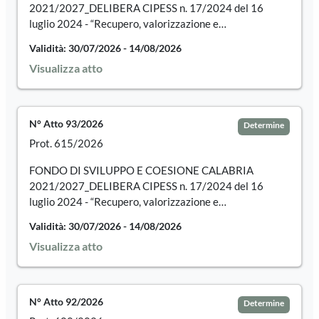
2021/2027_DELIBERA CIPESS n. 17/2024 del 16
luglio 2024 - “Recupero, valorizzazione e
digitalizzazione dei beni culturali ecclesiastici”.
Validità: 30/07/2026 - 14/08/2026
Selezione mediante procedura negoziata, senza
Visualizza atto
pubblicazione del bando, ai sensi del D.Lgs. 36/2023 art.
50 comma 1 lett. c) di un operatore economico a cui
affidare l’esecuzione dei lavori di “Restauro degli
stucchi e dei dipinti murali ed altari della Chiesa di
N° Atto 93/2026
Determine
Santa Maria Assunta di Camini” – CUP:
Prot. 615/2026
F29C23000080002
FONDO DI SVILUPPO E COESIONE CALABRIA
2021/2027_DELIBERA CIPESS n. 17/2024 del 16
luglio 2024 - “Recupero, valorizzazione e
digitalizzazione dei beni culturali ecclesiastici”
Validità: 30/07/2026 - 14/08/2026
Intervento: “Restauro degli stucchi e dei dipinti murali
Visualizza atto
ed altari della Chiesa di Santa Maria Assunta di Camini”
– CUP: F29C23000080002 Liquidazione competenze
professionali di Rilievi, Progettazione Esecutiva e
Coordinamento della Sicurezza in fase di Progettazione
N° Atto 92/2026
Determine
- CIG: B81F950336