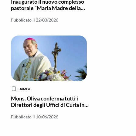
Inaugurato il nuovo complesso
pastorale “Maria Madre della
Chiesa” a Stignano
Pubblicato il 22/03/2026
STAMPA
Mons. Oliva conferma tutti i
Direttori degli Uffici di Curia in
attesa dell’arrivo del nuovo
Vescovo
Pubblicato il 10/06/2026