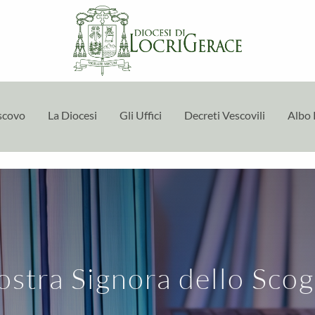
escovo
La Diocesi
Gli Uffici
Decreti Vescovili
Albo 
stra Signora dello Scog