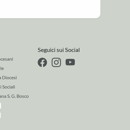
Seguici sui Social
cesani
le
a Diocesi
 Sociali
ana S. G. Bosco