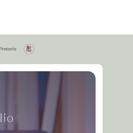
Pretorio
lio