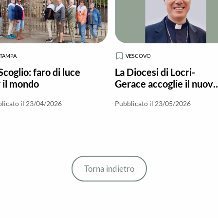
STAMPA
VESCOVO
Scoglio: faro di luce
La Diocesi di Locri-
 il mondo
Gerace accoglie il nuov
Vescovo S.E.R. Mons.
licato il 23/04/2026
Pubblicato il 23/05/2026
Cesare Di Pietro
Torna indietro