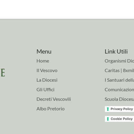
Menu
Link Utili
Home
Organismi Dio
Il Vescovo
Caritas | 8xmil
La Diocesi
I Santuari dell
Gli Uffici
Comunicazioni
Decreti Vescovili
Scuola Dioces
Albo Pretorio
Privacy Policy
Cookie Policy