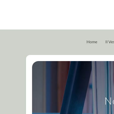
Home
Il V
No