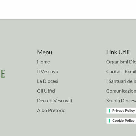
Menu
Link Utili
Home
Organismi Dio
Il Vescovo
Caritas | 8xmil
La Diocesi
I Santuari dell
Gli Uffici
Comunicazioni
Decreti Vescovili
Scuola Dioces
Albo Pretorio
Privacy Policy
Cookie Policy