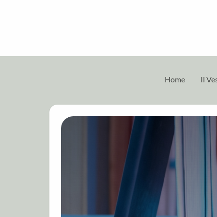
Home
Il V