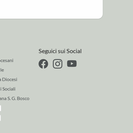
Seguici sui Social
cesani
le
a Diocesi
 Sociali
ana S. G. Bosco