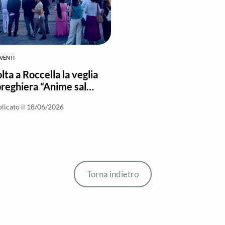
VENTI
lta a Roccella la veglia
preghiera “Anime salve
terra ed in mare”
licato il 18/06/2026
Torna indietro