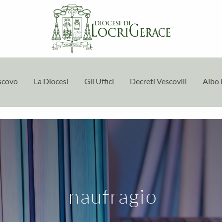
escovo
La Diocesi
Gli Uffici
Decreti Vescovili
Albo 
naufragio