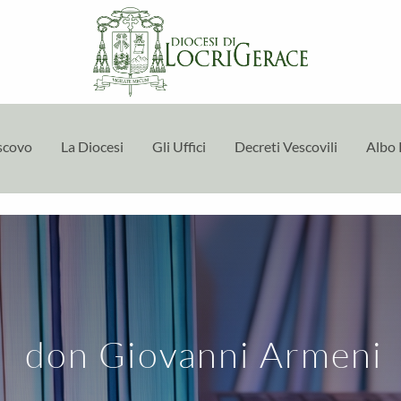
escovo
La Diocesi
Gli Uffici
Decreti Vescovili
Albo 
don Giovanni Armeni