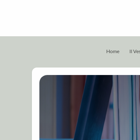
Home
Il V