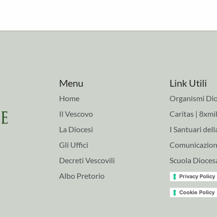
Menu
Link Utili
Home
Organismi Dio
Il Vescovo
Caritas | 8xmil
La Diocesi
I Santuari dell
Gli Uffici
Comunicazioni
Decreti Vescovili
Scuola Dioces
Albo Pretorio
Privacy Policy
Cookie Policy