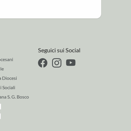
Seguici sui Social
cesani
le
a Diocesi
 Sociali
ana S. G. Bosco