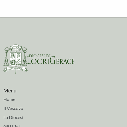
Menu
Home
Il Vescovo
La Diocesi
Gli Uffici