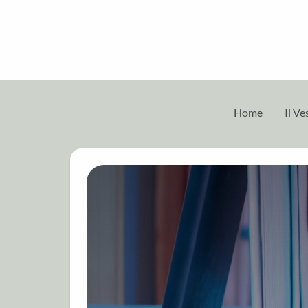
Home
Il V