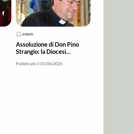
EVENTI
Assoluzione di Don Pino
Strangio: la Diocesi
esprime solidarietà e
Pubblicato il 01/06/2026
e
fiducia