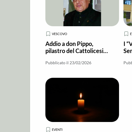
VESCOVO
E
Addio a don Pippo,
I “
pilastro del Cattolicesimo
Sem
calabrese
ruo
Pubblicato il 23/02/2026
Pubb
EVENTI