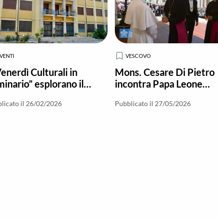
VENTI
VESCOVO
Venerdì Culturali in
Mons. Cesare Di Pietro
inario” esplorano il
incontra Papa Leone
lo dei laici nella Chiesa
dopo la nomina a
licato il 26/02/2026
Pubblicato il 27/05/2026
Vescovo di Locri-Gerac