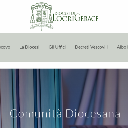
escovo
La Diocesi
Gli Uffici
Decreti Vescovili
Albo 
Comunità Diocesana