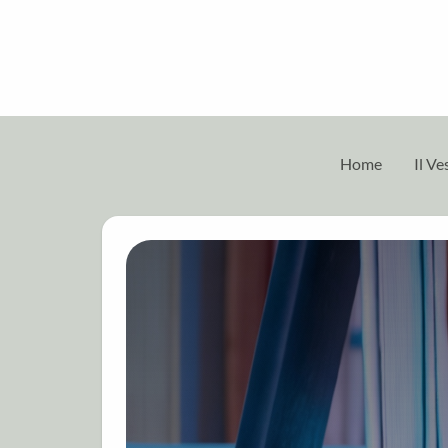
Home
Il V