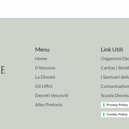
Menu
Link Utili
Home
Organismi Dio
Il Vescovo
Caritas | 8xmil
La Diocesi
I Santuari dell
Gli Uffici
Comunicazioni
Decreti Vescovili
Scuola Dioces
Albo Pretorio
Privacy Policy
Cookie Policy