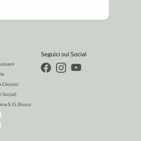
Seguici sui Social
cesani
le
a Diocesi
 Sociali
ana S. G. Bosco