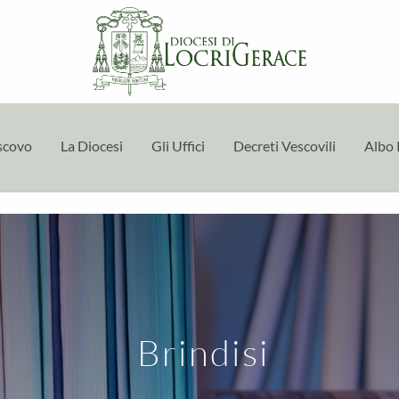
escovo
La Diocesi
Gli Uffici
Decreti Vescovili
Albo 
Brindisi