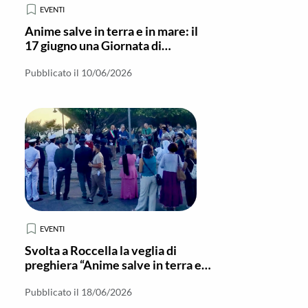
EVENTI
Anime salve in terra e in mare: il
17 giugno una Giornata di
riflessione e preghiera
interreligiosa
Pubblicato il 10/06/2026
EVENTI
Svolta a Roccella la veglia di
preghiera “Anime salve in terra ed
in mare”
Pubblicato il 18/06/2026