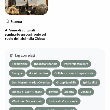
Stampa
Ai Venerdì culturali in
seminario un confronto sul
ruolo dei laici nella Chiesa
Tag correlati
Formazione
Incontro vicariale
Pastorale familiare
Famiglie
Ascolto attivo
Collaborazione interpastorale
Don Mesmin Marius Okemba
Gruppi famiglia
Spiritualità
Diocesi di Locri-Gerace
giovani
ascolto
Vangelo
Week-end Vocazionale
Pastorale Vocazionale