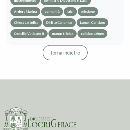
discernimento
Seminario Diocesano S. Luigi
Ardore Marina
comunità
laici
missione
Chiesa cattolica
Diritto Canonico
Lumen Gentium
Concilio Vaticano II
munus triplex
collaborazione
Torna indietro