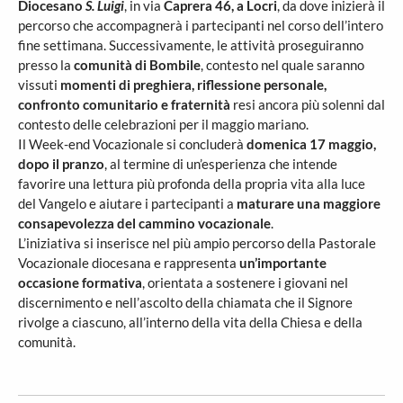
Diocesano
S. Luigi
, in via
Caprera 46, a Locri
, da dove inizierà il
percorso che accompagnerà i partecipanti nel corso dell’intero
fine settimana. Successivamente, le attività proseguiranno
presso la
comunità di Bombile
, contesto nel quale saranno
vissuti
momenti di preghiera, riflessione personale,
confronto comunitario e fraternità
resi ancora più solenni dal
contesto delle celebrazioni per il maggio mariano.
Il Week-end Vocazionale si concluderà
domenica 17 maggio,
dopo il pranzo
, al termine di un’esperienza che intende
favorire una lettura più profonda della propria vita alla luce
del Vangelo e aiutare i partecipanti a
maturare una maggiore
consapevolezza del cammino vocazionale
.
L’iniziativa si inserisce nel più ampio percorso della Pastorale
Vocazionale diocesana e rappresenta
un’importante
occasione formativa
, orientata a sostenere i giovani nel
discernimento e nell’ascolto della chiamata che il Signore
rivolge a ciascuno, all’interno della vita della Chiesa e della
comunità.