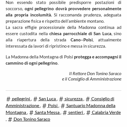
Non essendo stato possibile predisporre postazioni di
soccorso,
ogni pellegrino dovrà provvedere personalmente
alla propria incolumità.
Si raccomanda prudenza, adeguata
preparazione fisica e rispetto dell’ambiente montano.
La sacra effigie processionale della Madonna continua ad
essere custodita nella
chiesa parrocchiale di San Luca
, sino
alla riapertura della strada
Cano–Polsi
, attualmente
interessata da lavori di ripristino e messa in sicurezza.
La Madonna della Montagna di Polsi
protegga e accompagni il
cammino di ogni pellegrino
.
Il Rettore Don Tonino Saraco
e il Consiglio di Amministrazione
pellegrini
,
San Luca
,
sicurezza
,
Consiglio di
Amministrazione
,
Polsi
,
Santuario Madonna della
Montagna
,
Santa Messa
,
sentieri
,
Calabria Verde
,
Don Tonino Saraco