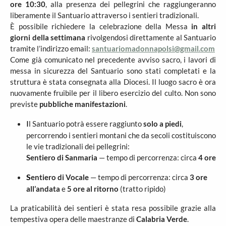
ore 10:30
, alla presenza dei pellegrini che raggiungeranno
liberamente il Santuario attraverso i sentieri tradizionali.
È possibile richiedere la celebrazione della Messa
in altri
giorni della settimana
rivolgendosi direttamente al Santuario
tramite l’indirizzo email:
santuariomadonnapolsi@gmail.com
Come già comunicato nel precedente avviso sacro, i lavori di
messa in sicurezza del Santuario sono stati completati e la
struttura è stata consegnata alla Diocesi. Il luogo sacro è ora
nuovamente fruibile per il libero esercizio del culto. Non sono
previste
pubbliche manifestazioni
.
Il Santuario potrà essere raggiunto
solo a piedi
,
percorrendo i sentieri montani che da secoli costituiscono
le vie tradizionali dei pellegrini:
Sentiero di Sanmaria
— tempo di percorrenza: circa
4 ore
Sentiero di Vocale
— tempo di percorrenza: circa
3 ore
all’andata
e
5 ore al ritorno
(tratto ripido)
La praticabilità dei sentieri è stata resa possibile grazie alla
tempestiva opera delle maestranze di
Calabria Verde
.