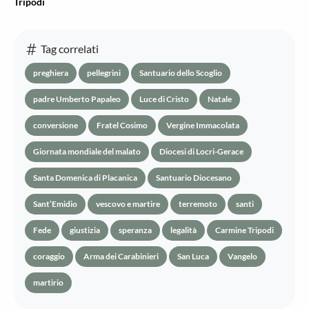
Tripodi
Tag correlati
preghiera
pellegrini
Santuario dello Scoglio
padre Umberto Papaleo
Luce di Cristo
Natale
conversione
Fratel Cosimo
Vergine Immacolata
Giornata mondiale del malato
Diocesi di Locri-Gerace
Santa Domenica di Placanica
Santuario Diocesano
Sant’Emidio
vescovo e martire
terremoto
santi
Fede
giustizia
speranza
legalità
Carmine Tripodi
coraggio
Arma dei Carabinieri
San Luca
Vangelo
martirio