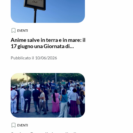
EVENTI
Anime salve in terra e in mare: il
17 giugno una Giornata di
riflessione e preghiera
interreligiosa
Pubblicato il 10/06/2026
EVENTI