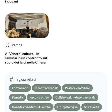
i giovani
Stampa
Ai Venerdì culturali in
seminario un confronto sul
ruolo dei laici nella Chiesa
Tag correlati
Formazione
Incontro vicariale
Pastorale familiare
Famiglie
Ascolto attivo
Collaborazione interpastorale
Don Mesmin Marius Okemba
Gruppi famiglia
Spiritualità