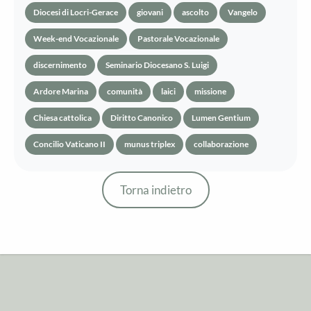
Diocesi di Locri-Gerace
giovani
ascolto
Vangelo
Week-end Vocazionale
Pastorale Vocazionale
discernimento
Seminario Diocesano S. Luigi
Ardore Marina
comunità
laici
missione
Chiesa cattolica
Diritto Canonico
Lumen Gentium
Concilio Vaticano II
munus triplex
collaborazione
Torna indietro