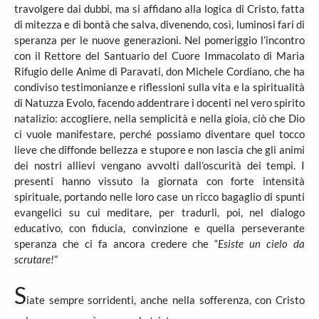
travolgere dai dubbi, ma si affidano alla logica di Cristo, fatta
di mitezza e di bontà che salva, divenendo, così, luminosi fari di
speranza per le nuove generazioni. Nel pomeriggio l’incontro
con il Rettore del Santuario del Cuore Immacolato di Maria
Rifugio delle Anime di Paravati, don Michele Cordiano, che ha
condiviso testimonianze e riflessioni sulla vita e la spiritualità
di Natuzza Evolo, facendo addentrare i docenti nel vero spirito
natalizio: accogliere, nella semplicità e nella gioia, ciò che Dio
ci vuole manifestare, perché possiamo diventare quel tocco
lieve che diffonde bellezza e stupore e non lascia che gli animi
dei nostri allievi vengano avvolti dall’oscurità dei tempi. I
presenti hanno vissuto la giornata con forte intensità
spirituale, portando nelle loro case un ricco bagaglio di spunti
evangelici su cui meditare, per tradurli, poi, nel dialogo
educativo, con fiducia, convinzione e quella perseverante
speranza che ci fa ancora credere che “
Esiste un cielo da
scrutare!
”
S
iate sempre sorridenti, anche nella sofferenza, con Cristo