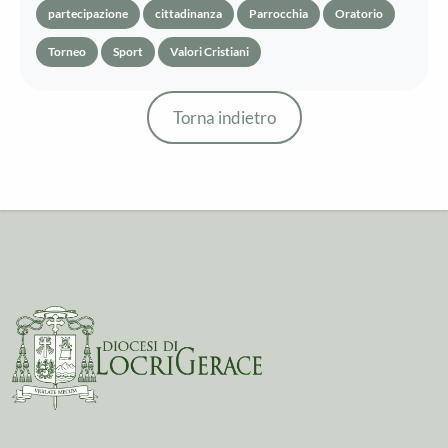
partecipazione
cittadinanza
Parrocchia
Oratorio
Torneo
Sport
Valori Cristiani
Torna indietro