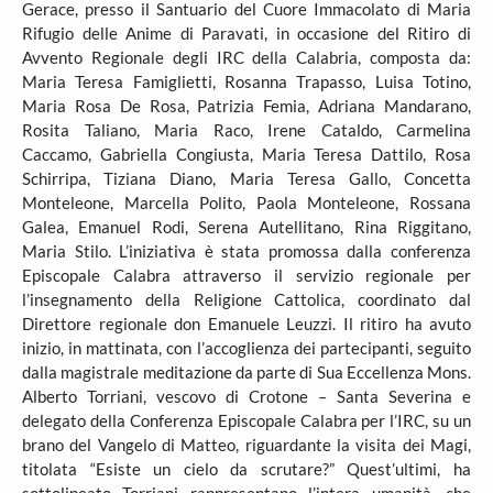
Gerace, presso il Santuario del Cuore Immacolato di Maria
Rifugio delle Anime di Paravati, in occasione del Ritiro di
Avvento Regionale degli IRC della Calabria, composta da:
Maria Teresa Famiglietti, Rosanna Trapasso, Luisa Totino,
Maria Rosa De Rosa, Patrizia Femia, Adriana Mandarano,
Rosita Taliano, Maria Raco, Irene Cataldo, Carmelina
Caccamo, Gabriella Congiusta, Maria Teresa Dattilo, Rosa
Schirripa, Tiziana Diano, Maria Teresa Gallo, Concetta
Monteleone, Marcella Polito, Paola Monteleone, Rossana
Galea, Emanuel Rodi, Serena Autellitano, Rina Riggitano,
Maria Stilo. L’iniziativa è stata promossa dalla conferenza
Episcopale Calabra attraverso il servizio regionale per
l’insegnamento della Religione Cattolica, coordinato dal
Direttore regionale don Emanuele Leuzzi. Il ritiro ha avuto
inizio, in mattinata, con l’accoglienza dei partecipanti, seguito
dalla magistrale meditazione da parte di Sua Eccellenza Mons.
Alberto Torriani, vescovo di Crotone – Santa Severina e
delegato della Conferenza Episcopale Calabra per l’IRC, su un
brano del Vangelo di Matteo, riguardante la visita dei Magi,
titolata “Esiste un cielo da scrutare?” Quest’ultimi, ha