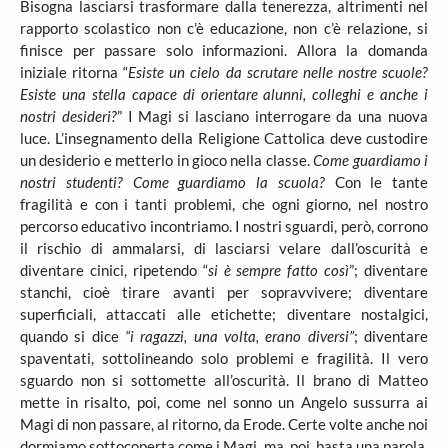
Bisogna lasciarsi trasformare dalla tenerezza, altrimenti nel
rapporto scolastico non c’è educazione, non c’è relazione, si
finisce per passare solo informazioni. Allora la domanda
iniziale ritorna “
Esiste un cielo da scrutare nelle nostre scuole?
Esiste una stella capace di orientare alunni, colleghi e anche i
nostri desideri?
” I Magi si lasciano interrogare da una nuova
luce. L’insegnamento della Religione Cattolica deve custodire
un desiderio e metterlo in gioco nella classe.
Come guardiamo i
nostri studenti? Come guardiamo la scuola?
Con le tante
fragilità e con i tanti problemi, che ogni giorno, nel nostro
percorso educativo incontriamo. I nostri sguardi, però, corrono
il rischio di ammalarsi, di lasciarsi velare dall’oscurità e
diventare cinici, ripetendo “
si è sempre fatto così
”; diventare
stanchi, cioè tirare avanti per sopravvivere; diventare
superficiali, attaccati alle etichette; diventare nostalgici,
quando si dice
“i ragazzi, una volta, erano diversi”
; diventare
spaventati, sottolineando solo problemi e fragilità. Il vero
sguardo non si sottomette all’oscurità. Il brano di Matteo
mette in risalto, poi, come nel sonno un Angelo sussurra ai
Magi di non passare, al ritorno, da Erode. Certe volte anche noi
dormiamo sottocoperta come i Magi, ma, poi, basta una parola,