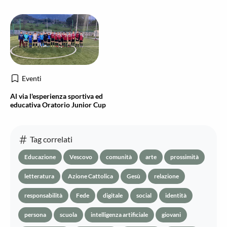
Eventi
Al via l'esperienza sportiva ed
educativa Oratorio Junior Cup
Tag correlati
Educazione
Vescovo
comunità
arte
prossimità
letteratura
Azione Cattolica
Gesù
relazione
responsabilità
Fede
digitale
social
identità
persona
scuola
intelligenza artificiale
giovani