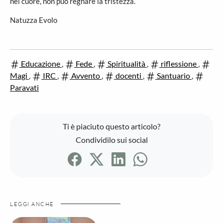
nel cuore, non può regnare la tristezza.
Natuzza Evolo
Educazione
,
Fede
,
Spiritualità
,
riflessione
,
Magi
,
IRC
,
Avvento
,
docenti
,
Santuario
,
Paravati
Ti è piaciuto questo articolo?
Condividilo sui social
LEGGI ANCHE