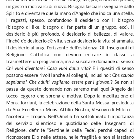
un gesto a motivarci di nuovo. Bisogna lasciarsi svegliare dallo
Spirito e diventare quella mano d’Angelo che indica una stella.
I ragazzi, spesso, confondono il desiderio con il bisogno
(bisogno di like, bisogno di far parte di un gruppo, ecc), Il
desiderio è più profondo, è desiderio di bellezza, di valore.
Finché c’è desiderio c’è vita, senza desiderio la vita si ammala.
Il desiderio allunga l’orizzonte dell’esistenza. Gli Insegnanti di
Religione Cattolica non devono entrare in classe a
trasmettere un programma, ma a suscitare domande di senso
:
Chi vuoi diventare? Cosa vuoi dalla vita?
E i quesiti di senso
possono essere rivolti anche ai colleghi, inclusi noi:
Che scuola
sogniamo? Che adulti vogliamo essere per i giovani?
Se non si
passa da queste domande non saremo mai quell’Angelo dal
tocco leggero che sprona e motiva. Dopo la meditazione di
Mons. Torriani, la celebrazione della Santa Messa, presieduta
da Sua Eccellenza Mons. Attilio Nostro, Vescovo di Mileto –
Nicotera – Tropea. Nell’Omelia ha sottolineato l’importanza
del servizio silenzioso e quotidiano delle Insegnanti di
Religione, definite “Sentinelle della Fede”, perché capaci di
riconoscere Dio nelle attese, nelle fragilità e non si lasciano