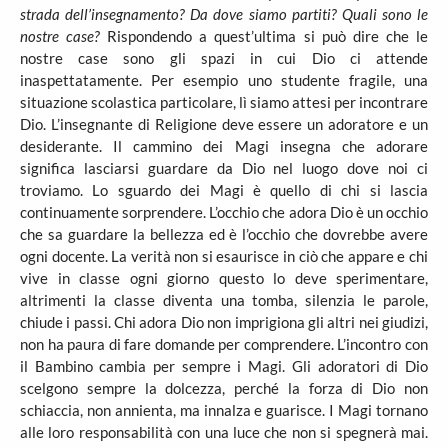
strada dell’insegnamento? Da dove siamo partiti? Quali sono le
nostre case?
Rispondendo a quest’ultima si può dire che le
nostre case sono gli spazi in cui Dio ci attende
inaspettatamente. Per esempio uno studente fragile, una
situazione scolastica particolare, lì siamo attesi per incontrare
Dio. L’insegnante di Religione deve essere un adoratore e un
desiderante. Il cammino dei Magi insegna che adorare
significa lasciarsi guardare da Dio nel luogo dove noi ci
troviamo. Lo sguardo dei Magi è quello di chi si lascia
continuamente sorprendere. L’occhio che adora Dio è un occhio
che sa guardare la bellezza ed è l’occhio che dovrebbe avere
ogni docente. La verità non si esaurisce in ciò che appare e chi
vive in classe ogni giorno questo lo deve sperimentare,
altrimenti la classe diventa una tomba, silenzia le parole,
chiude i passi. Chi adora Dio non imprigiona gli altri nei giudizi,
non ha paura di fare domande per comprendere. L’incontro con
il Bambino cambia per sempre i Magi. Gli adoratori di Dio
scelgono sempre la dolcezza, perché la forza di Dio non
schiaccia, non annienta, ma innalza e guarisce. I Magi tornano
alle loro responsabilità con una luce che non si spegnerà mai.