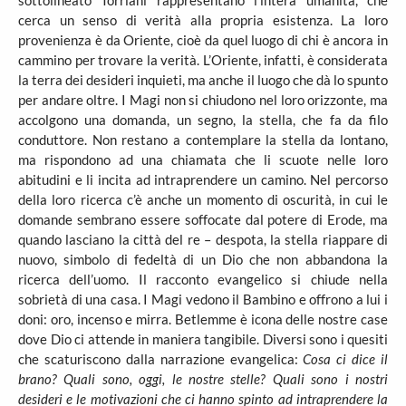
sottolineato Torriani rappresentano l’intera umanità, che
cerca un senso di verità alla propria esistenza. La loro
provenienza è da Oriente, cioè da quel luogo di chi è ancora in
cammino per trovare la verità. L’Oriente, infatti, è considerata
la terra dei desideri inquieti, ma anche il luogo che dà lo spunto
per andare oltre. I Magi non si chiudono nel loro orizzonte, ma
accolgono una domanda, un segno, la stella, che fa da filo
conduttore. Non restano a contemplare la stella da lontano,
ma rispondono ad una chiamata che li scuote nelle loro
abitudini e li incita ad intraprendere un camino. Nel percorso
della loro ricerca c’è anche un momento di oscurità, in cui le
domande sembrano essere soffocate dal potere di Erode, ma
quando lasciano la città del re – despota, la stella riappare di
nuovo, simbolo di fedeltà di un Dio che non abbandona la
ricerca dell’uomo. Il racconto evangelico si chiude nella
sobrietà di una casa. I Magi vedono il Bambino e offrono a lui i
doni: oro, incenso e mirra. Betlemme è icona delle nostre case
dove Dio ci attende in maniera tangibile. Diversi sono i quesiti
che scaturiscono dalla narrazione evangelica:
Cosa ci dice il
brano? Quali sono, oggi, le nostre stelle? Quali sono i nostri
desideri e le motivazioni che ci hanno spinto ad intraprendere la