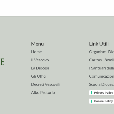
Menu
Link Utili
Home
Organismi Dio
Il Vescovo
Caritas | 8xmil
La Diocesi
I Santuari dell
Gli Uffici
Comunicazioni
Decreti Vescovili
Scuola Dioces
Albo Pretorio
Privacy Policy
Cookie Policy