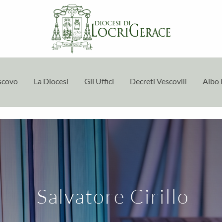
escovo
La Diocesi
Gli Uffici
Decreti Vescovili
Albo 
Salvatore Cirillo