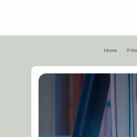
Home
Il V