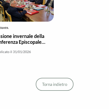
STAMPA
sione invernale della
ferenza Episcopale
abra: diritti e iniziative
licato il 31/01/2026
iali al centro
Torna indietro