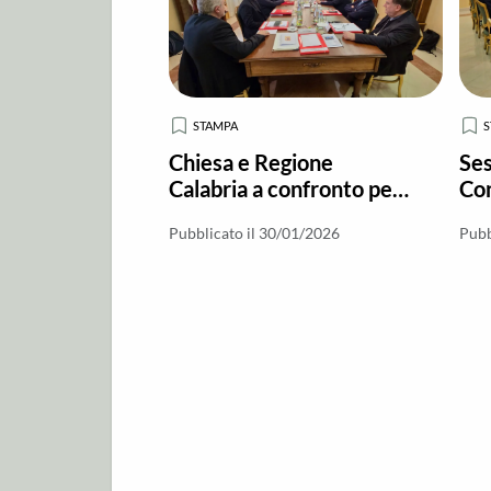
STAMPA
Chiesa e Regione
Ses
Calabria a confronto per
Con
dare priorità al bene
Cal
Pubblicato il 30/01/2026
Pubb
comune
soc