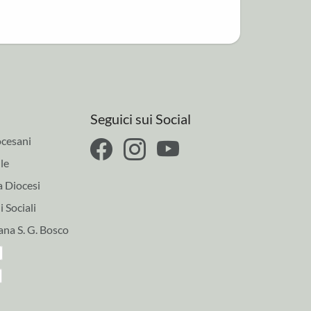
Seguici sui Social
cesani
le
a Diocesi
 Sociali
ana S. G. Bosco