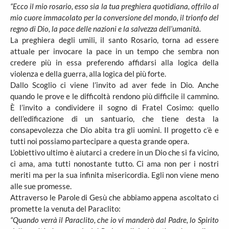
“Ecco il mio rosario, esso sia la tua preghiera quotidiana, offrilo al
mio cuore immacolato per la conversione del mondo, il trionfo del
regno di Dio, la pace delle nazioni e la salvezza dell’umanità.
La preghiera degli umili, il santo Rosario, torna ad essere
attuale per invocare la pace in un tempo che sembra non
credere più in essa preferendo affidarsi alla logica della
violenza e della guerra, alla logica del più forte.
Dallo Scoglio ci viene l’invito ad aver fede in Dio. Anche
quando le prove e le difficoltà rendono più difficile il cammino.
È l’invito a condividere il sogno di Fratel Cosimo: quello
dell’edificazione di un santuario, che tiene desta la
consapevolezza che Dio abita tra gli uomini. Il progetto c’è e
tutti noi possiamo partecipare a questa grande opera.
L’obiettivo ultimo è aiutarci a credere in un Dio che si fa vicino,
ci ama, ama tutti nonostante tutto. Ci ama non per i nostri
meriti ma per la sua infinita misericordia. Egli non viene meno
alle sue promesse.
Attraverso le Parole di Gesù che abbiamo appena ascoltato ci
promette la venuta del Paraclito:
“Quando verrà il Paraclito, che io vi manderò dal Padre, lo Spirito