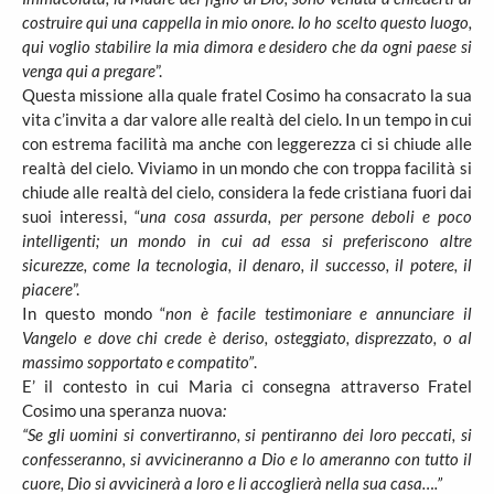
costruire qui una cappella in mio onore. Io ho scelto questo luogo,
qui voglio stabilire la mia dimora e desidero che da ogni paese si
venga qui a pregare
”.
Questa missione alla quale fratel Cosimo ha consacrato la sua
vita c’invita a dar valore alle realtà del cielo. In un tempo in cui
con estrema facilità ma anche con leggerezza ci si chiude alle
realtà del cielo. Viviamo in un mondo che con troppa facilità si
chiude alle realtà del cielo, considera la fede cristiana fuori dai
suoi interessi, “
una cosa assurda, per persone deboli e poco
intelligenti; un mondo in cui ad essa si preferiscono altre
sicurezze, come la tecnologia, il denaro, il successo, il potere, il
piacere
”.
In questo mondo “
non è facile testimoniare e annunciare il
Vangelo e dove chi crede è deriso, osteggiato, disprezzato, o al
massimo sopportato e compatito”
.
E’ il contesto in cui Maria ci consegna attraverso Fratel
Cosimo una speranza nuova
:
“Se gli uomini si convertiranno, si pentiranno dei loro peccati, si
confesseranno, si avvicineranno a Dio e lo ameranno con tutto il
cuore, Dio si avvicinerà a loro e li accoglierà nella sua casa….”