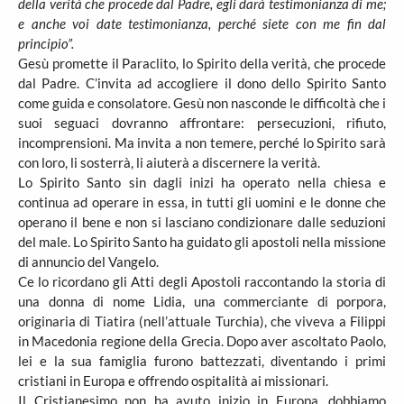
della verità che procede dal Padre, egli darà testimonianza di me;
e anche voi date testimonianza, perché siete con me fin dal
principio”.
Gesù promette il Paraclito, lo Spirito della verità, che procede
dal Padre. C’invita ad accogliere il dono dello Spirito Santo
come guida e consolatore. Gesù non nasconde le difficoltà che i
suoi seguaci dovranno affrontare: persecuzioni, rifiuto,
incomprensioni. Ma invita a non temere, perché lo Spirito sarà
con loro, li sosterrà, li aiuterà a discernere la verità.
Lo Spirito Santo sin dagli inizi ha operato nella chiesa e
continua ad operare in essa, in tutti gli uomini e le donne che
operano il bene e non si lasciano condizionare dalle seduzioni
del male. Lo Spirito Santo ha guidato gli apostoli nella missione
di annuncio del Vangelo.
Ce lo ricordano gli Atti degli Apostoli raccontando la storia di
una donna di nome Lidia, una commerciante di porpora,
originaria di Tiatira (nell’attuale Turchia), che viveva a Filippi
in Macedonia regione della Grecia. Dopo aver ascoltato Paolo,
lei e la sua famiglia furono battezzati, diventando i primi
cristiani in Europa e offrendo ospitalità ai missionari.
Il Cristianesimo non ha avuto inizio in Europa, dobbiamo