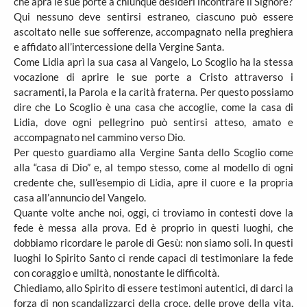
che apra le sue porte a chiunque desideri incontrare il Signore?
Qui nessuno deve sentirsi estraneo, ciascuno può essere
ascoltato nelle sue sofferenze, accompagnato nella preghiera
e affidato all’intercessione della Vergine Santa.
Come Lidia aprì la sua casa al Vangelo, Lo Scoglio ha la stessa
vocazione di aprire le sue porte a Cristo attraverso i
sacramenti, la Parola e la carità fraterna. Per questo possiamo
dire che Lo Scoglio è una casa che accoglie, come la casa di
Lidia, dove ogni pellegrino può sentirsi atteso, amato e
accompagnato nel cammino verso Dio.
Per questo guardiamo alla Vergine Santa dello Scoglio come
alla “casa di Dio” e, al tempo stesso, come al modello di ogni
credente che, sull’esempio di Lidia, apre il cuore e la propria
casa all’annuncio del Vangelo.
Quante volte anche noi, oggi, ci troviamo in contesti dove la
fede è messa alla prova. Ed è proprio in questi luoghi, che
dobbiamo ricordare le parole di Gesù: non siamo soli. In questi
luoghi lo Spirito Santo ci rende capaci di testimoniare la fede
con coraggio e umiltà, nonostante le difficoltà.
Chiediamo, allo Spirito di essere testimoni autentici, di darci la
forza di non scandalizzarci della croce, delle prove della vita,