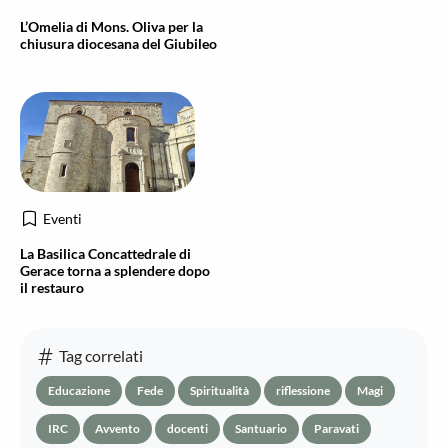
L’Omelia di Mons. Oliva per la
chiusura diocesana del Giubileo
Eventi
La Basilica Concattedrale di
Gerace torna a splendere dopo
il restauro
Tag correlati
Educazione
Fede
Spiritualità
riflessione
Magi
IRC
Avvento
docenti
Santuario
Paravati