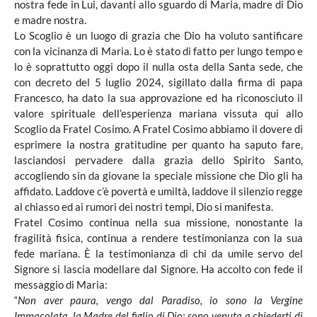
nostra fede in Lui, davanti allo sguardo di Maria, madre di Dio
e madre nostra.
Lo Scoglio è un luogo di grazia che Dio ha voluto santificare
con la vicinanza di Maria. Lo è stato di fatto per lungo tempo e
lo è soprattutto oggi dopo il nulla osta della Santa sede, che
con decreto del 5 luglio 2024, sigillato dalla firma di papa
Francesco, ha dato la sua approvazione ed ha riconosciuto il
valore spirituale dell’esperienza mariana vissuta qui allo
Scoglio da Fratel Cosimo. A Fratel Cosimo abbiamo il dovere di
esprimere la nostra gratitudine per quanto ha saputo fare,
lasciandosi pervadere dalla grazia dello Spirito Santo,
accogliendo sin da giovane la speciale missione che Dio gli ha
affidato. Laddove c’è povertà e umiltà, laddove il silenzio regge
al chiasso ed ai rumori dei nostri tempi, Dio si manifesta.
Fratel Cosimo continua nella sua missione, nonostante la
fragilità fisica, continua a rendere testimonianza con la sua
fede mariana. È la testimonianza di chi da umile servo del
Signore si lascia modellare dal Signore. Ha accolto con fede il
messaggio di Maria:
“
Non aver paura, vengo dal Paradiso, io sono la Vergine
Immacolata, la Madre del figlio di Dio; sono venuta a chiederti di