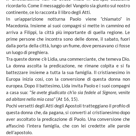
ricordarlo. Come il messaggio del Vangelo sia giunto sul nostro
continente, ce lo racconta il libro degli Atti.
In un’apparizione notturna Paolo viene “chiamato” in
Macedonia. Insieme ai suoi compagni si mette in cammino ed
arriva a Filippi, la città più importante di quella regione. Le
prime persone che incontra sono delle donne, il sabato, fuori
dalla porta della città, lungo un fiume, dove pensavano ci fosse
un luogo di preghiera.
Tra queste donne c’è Lidia, una commerciante, che temeva Dio.
La donna ascolta la predicazione, ne rimane colpita e si fa
battezzare insieme a tutta la sua famiglia. Il cristianesimo in
Europa inizia così, con la conversione di questa donna non
europea. Dopo il battesimo, Lida invita Paolo e i suoi compagni
a casa sua: “
Se avete giudicato ch’io sia fedele al Signore, venite
ad abitare nella mia casa
” (At 16, 15).
Pochi versetti degli Atti degli Apostoli tratteggiano il profilo di
questa donna che, da pagana, si convertì al cristianesimo dopo
aver ascoltato la predicazione di Paolo. Una conversione che
affascinò l’intera famiglia, che con lei credette alle parole
dell’apostolo.