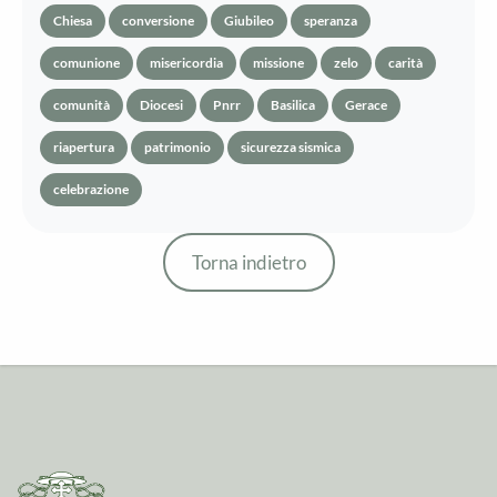
Chiesa
conversione
Giubileo
speranza
comunione
misericordia
missione
zelo
carità
comunità
Diocesi
Pnrr
Basilica
Gerace
riapertura
patrimonio
sicurezza sismica
celebrazione
Torna indietro