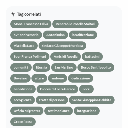
Tag correlati
Mons. Francesco Oliva
Venerabile Rosella Staltari
52º anniversario
Antonimina
beatificazione
Via della Luce
sindaco Giuseppe Murdaca
Suor Franca Polimeni
Amici di Rosella
battesimi
comunità
liturgia
San Martino
Bosco Sant’Ippolito
Bovalino
altare
ambone
dedicazione
benedizione
Diocesi di Locri-Gerace
Locri
accoglienza
tratta di persone
Santa Giuseppina Bakhita
Ufficio Migrantes
testimonianze
integrazione
Croce Rossa